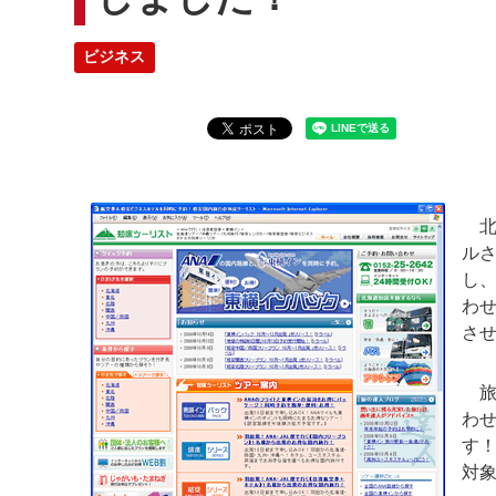
ビジネス
北
ルさ
し
わ
さ
旅
わ
す
対