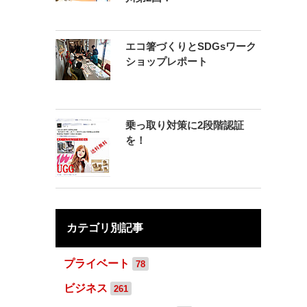
エコ箸づくりとSDGsワーク
ショップレポート
乗っ取り対策に2段階認証
を！
カテゴリ別記事
プライベート
78
ビジネス
261