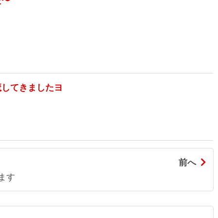
だ〜
魔してきましたヨ
前へ
ます