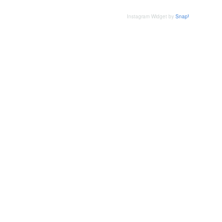
Instagram Widget by
SnapWidget