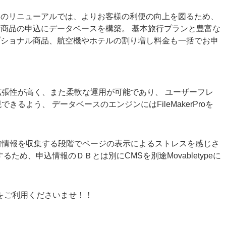
回のリニューアルでは、よりお客様の利便の向上を図るため、
行商品の申込にデータベースを構築。 基本旅行プランと豊富な
プショナル商品、航空機やホテルの割り増し料金も一括でお申
張性が高く、また柔軟な運用が可能であり、 ユーザーフレ
るよう、 データベースのエンジンにはFileMakerProを
前情報を収集する段階でページの表示によるストレスを感じさ
ため、申込情報のＤＢとは別にCMSを別途Movabletypeに
をご利用くださいませ！！