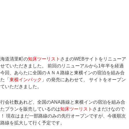
海道清里町の
知床ツーリスト
さまのWEBサイトをリニューア
せていただきました。 前回のリニューアルから1年半を経過
、今回、あらたに全国のＡＮＡ路線と東横インの宿泊を組み合
せた「
東横インパック
」の発売にあわせて、 サイトをオープン
せていただきました。
行会社数あれど、全国のANA路線と東横インの宿泊を組み合
せたプランを販売しているのは
知床ツーリスト
さまだけなので
！！ 現在はまだ一部路線のみの先行オープンですが、今後順次
象路線を拡大して行く予定です。