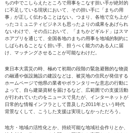
ちの中でこしらえたところで用事をこなす担い手が絶対的
に不足している現状において、その担い手に「まちの用
事」が正しく伝わることはない。つまり、各地で立ち上が
ったコミュニティビジネスも思ったよりの成果をあげられ
ないわけで、その点において、「まちかどギルド」はスマ
ホアプリを通じて、全国各地のまちの用事を地域的制約に
しばられることなく担い手、担うべく能力のある人に届
け、マッチングさせることが可能なわけだ。
東日本大震災の時、極めて初期の段階の緊急避難的な物資
の融通や仮設施設の建設などは、被災地の住民が発信する
ホームページで他県の業者やボランタリーな意志の行動に
よって、自ら建築資材を届けるなど、広範囲での支援活動
が行われていたのをニュースで見たが、インターネットが
日常的な情報インフラとして普及した2011年という時代
背景なくして、こうした支援は実現しなかっただろう。
地方・地域の活性化とか、持続可能な地域社会作りとか、