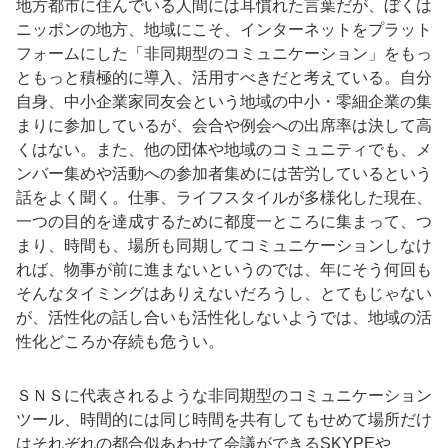
地方都市に住んでいる人間には耳慣れた言葉だが、ぼくは
ニッポンの地方、地域にこそ、インターネットをプラット
フォームにした「非同期型のコミュニケーション」をもっ
ともっと積極的に導入、活用すべきだと考えている。自分
自身、中小企業家同友会という地域の中小・零細企業の集
まりに参加しているが、会合や例会への出席率は決して高
くはない。また、他の団体や地域のコミュニティでも、メ
ンバー集めや活動への参加者集めには苦労しているという
話をよく聞く。仕事、ライフスタイルが多様化した現在、
一つの目的を達成するために都度一ところに集まって、つ
まり、時間も、場所も同期してコミュニケーションしなけ
れば、物事が前に進まないというのでは、年にそう何回も
そんなタイミングはありえないだろうし、とてもじゃない
が、活性化の話し合いも活性化しないようでは、地域の活
性化どころか存続も危うい。
ＳＮＳに代表されるような非同期型のコミュニケーション
ツール、時間的には同じ時間を共有してもせめて場所だけ
はそれぞれの都合似あわせて会議ができるSKYPEや