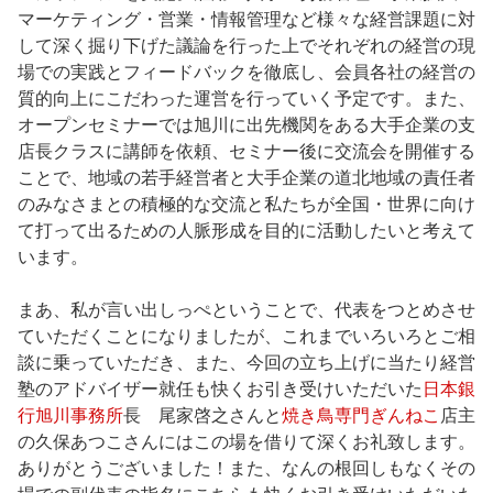
マーケティング・営業・情報管理など様々な経営課題に対
して深く掘り下げた議論を行った上でそれぞれの経営の現
場での実践とフィードバックを徹底し、会員各社の経営の
質的向上にこだわった運営を行っていく予定です。また、
オープンセミナーでは旭川に出先機関をある大手企業の支
店長クラスに講師を依頼、セミナー後に交流会を開催する
ことで、地域の若手経営者と大手企業の道北地域の責任者
のみなさまとの積極的な交流と私たちが全国・世界に向け
て打って出るための人脈形成を目的に活動したいと考えて
います。
まあ、私が言い出しっぺということで、代表をつとめさせ
ていただくことになりましたが、これまでいろいろとご相
談に乗っていただき、また、今回の立ち上げに当たり経営
塾のアドバイザー就任も快くお引き受けいただいた
日本銀
行旭川事務所
長 尾家啓之さんと
焼き鳥専門ぎんねこ
店主
の久保あつこさんにはこの場を借りて深くお礼致します。
ありがとうございました！また、なんの根回しもなくその