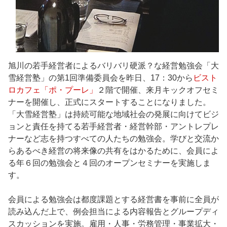
旭川の若手経営者によるバリバリ硬派？な経営勉強会「大
雪経営塾」の第1回準備委員会を昨日、17：30から
ビスト
ロカフェ「ポ・プーレ」
２階で開催、来月キックオフセミ
ナーを開催し、正式にスタートすることになりました。
「大雪経営塾」は持続可能な地域社会の発展に向けてビジ
ョンと責任を持てる若手経営者・経営幹部・アントレプレ
ナーなど志を持つすべての人たちの勉強会。学びと交流か
らあるべき経営の将来像の共有をはかるために、会員によ
る年６回の勉強会と４回のオープンセミナーを実施しま
す。
会員による勉強会は都度課題とする経営書を事前に全員が
読み込んだ上で、例会担当による内容報告とグループディ
スカッションを実施。雇用・人事・労務管理・事業拡大・