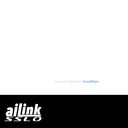
Instagram Widget by
SnapWidget