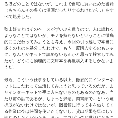
るほどのことではないが、これまで自宅に買いためた書籍
（もちろんその多くは漫画だったりするわけだが…）をす
べて処分した。
秋山好古とはそのベースがずいぶん違うので、人に語れる
ようなことではないが、モノを持たないということに徹底
的にこだわってみようとも考え、今回の引っ越しで本当に
多くのものを処分したわけで、もう一度購入するのもシャ
ク。なんとかネットで読めないもんかと思って検索してみ
たが、どうにも物理的に文庫本を再度購入するしかないよ
うだ。
最近、こういう仕事をしている以上、徹底的にインターネ
ットにこだわって生活してみようと思っているのだが、ま
だインターネットで手に入らないものもあるのだなあ。当
たり前の話であるが、ちょっと残念。図書館で…という選
択肢がないわけではないが、図書館に行って本を借りてく
る作業に今は時間を使いたくないし、貸出期限を気にして
読むのもなんだかなあ。また、アマゾンのお世話になるこ