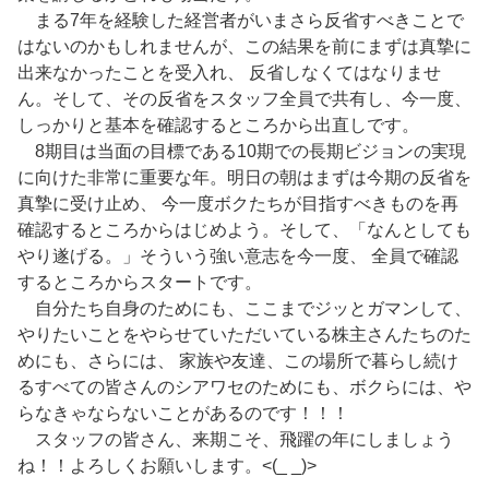
まる7年を経験した経営者がいまさら反省すべきことで
はないのかもしれませんが、この結果を前にまずは真摯に
出来なかったことを受入れ、 反省しなくてはなりませ
ん。そして、その反省をスタッフ全員で共有し、今一度、
しっかりと基本を確認するところから出直しです。
8期目は当面の目標である10期での長期ビジョンの実現
に向けた非常に重要な年。明日の朝はまずは今期の反省を
真摯に受け止め、 今一度ボクたちが目指すべきものを再
確認するところからはじめよう。そして、「なんとしても
やり遂げる。」そういう強い意志を今一度、 全員で確認
するところからスタートです。
自分たち自身のためにも、ここまでジッとガマンして、
やりたいことをやらせていただいている株主さんたちのた
めにも、さらには、 家族や友達、この場所で暮らし続け
るすべての皆さんのシアワセのためにも、ボクらには、や
らなきゃならないことがあるのです！！！
スタッフの皆さん、来期こそ、飛躍の年にしましょう
ね！！よろしくお願いします。<(_ _)>