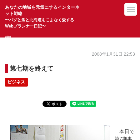
あなたの地域を元気にするインターネ
ット戦略
〜パグと酒と北海道をこよなく愛する
Webプランナー日記〜
2008年1月31日 22:53
第七期を終えて
ビジネス
本日で
第7期事