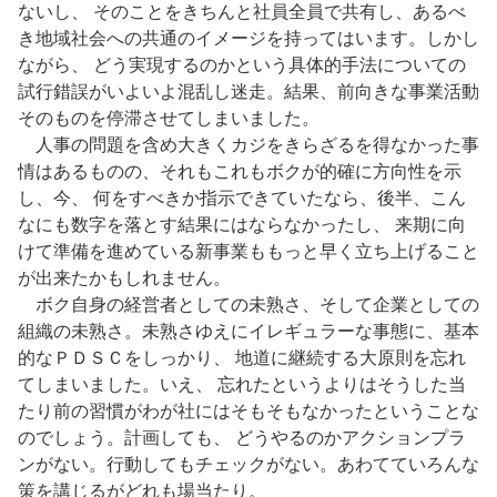
ないし、 そのことをきちんと社員全員で共有し、あるべ
き地域社会への共通のイメージを持ってはいます。しかし
ながら、 どう実現するのかという具体的手法についての
試行錯誤がいよいよ混乱し迷走。結果、前向きな事業活動
そのものを停滞させてしまいました。
人事の問題を含め大きくカジをきらざるを得なかった事
情はあるものの、それもこれもボクが的確に方向性を示
し、今、 何をすべきか指示できていたなら、後半、こん
なにも数字を落とす結果にはならなかったし、 来期に向
けて準備を進めている新事業ももっと早く立ち上げること
が出来たかもしれません。
ボク自身の経営者としての未熟さ、そして企業としての
組織の未熟さ。未熟さゆえにイレギュラーな事態に、基本
的なＰＤＳＣをしっかり、 地道に継続する大原則を忘れ
てしまいました。いえ、 忘れたというよりはそうした当
たり前の習慣がわが社にはそもそもなかったということな
のでしょう。計画しても、 どうやるのかアクションプラ
ンがない。行動してもチェックがない。あわてていろんな
策を講じるがどれも場当たり。