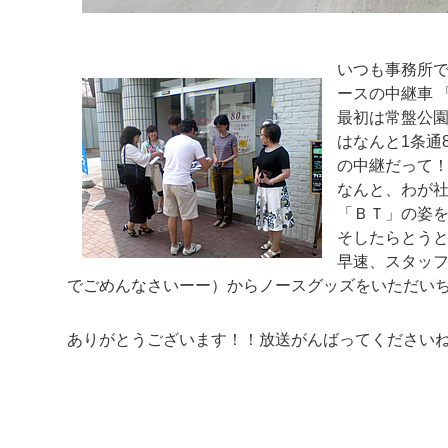
いつも事務所
ースの中継車 
最初は常盤公
はなんと1条通
の中継だって
なんと、わが
「ＢＴ」の姿
そしたらとう
早速、スタッ
でごめんなさいーー）からノースグッズをいただい
ありがとうございます！！放送がんばってください