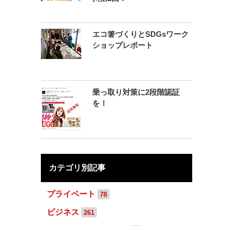
エコ箸づくりとSDGsワーク
ショップレポート
乗っ取り対策に2段階認証
を！
カテゴリ別記事
プライベート
78
ビジネス
261