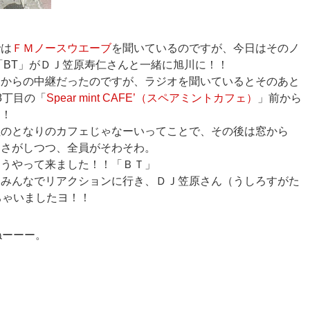
では
ＦＭノースウエーブ
を聞いているのですが、今日はそのノ
「BT」がＤＪ笠原寿仁さんと一緒に旭川に！！
園からの中継だったのですが、ラジオを聞いているとそのあと
8丁目の「
Spear mint CAFE’（スペアミントカフェ）
」前から
！！
社のとなりのカフェじゃなーいってことで、その後は窓から
をさがしつつ、全員がそわそわ。
とうやって来ました！！「ＢＴ」
フみんなでリアクションに行き、ＤＪ笠原さん（うしろすがた
ちゃいましたヨ！！
ねーーー。