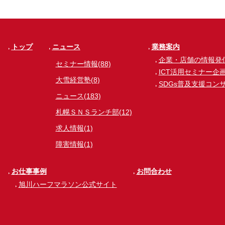
トップ
ニュース
業務案内
企業・店舗の情報発
セミナー情報(88)
ICT活用セミナー企
大雪経営塾(8)
SDGs普及支援コン
ニュース(183)
札幌ＳＮＳランチ部(12)
求人情報(1)
障害情報(1)
お仕事事例
お問合わせ
旭川ハーフマラソン公式サイト