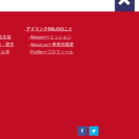
アイリンクSSLOのこと
信支援
Mission〜ミッション
画・運営
About us〜事務所概要
サル等
Profile〜プロフィール