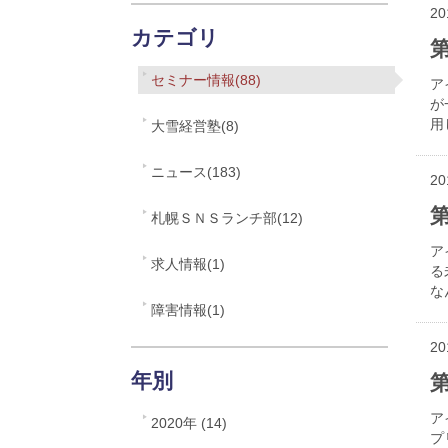
20
カテゴリ
第
セミナー情報(88)
ア
が
用
大雪経営塾(8)
ニュース(183)
20
第
札幌ＳＮＳランチ部(12)
ア
求人情報(1)
る
な
障害情報(1)
20
年別
ア
2020年 (14)
プ