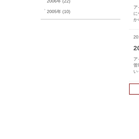
2006年 (22)
ア
2005年 (10)
に
か
20
ア
管
い