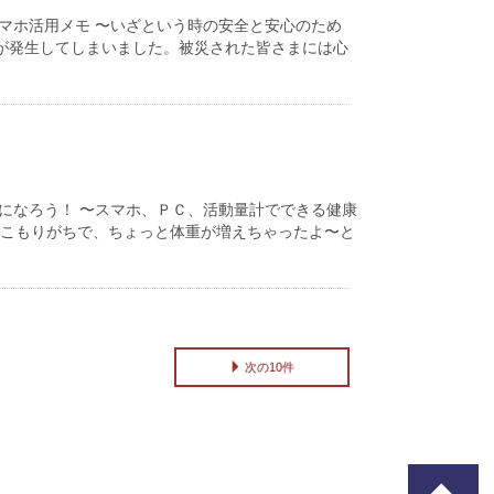
スマホ活用メモ 〜いざという時の安全と安心のため
が発生してしまいました。被災された皆さまには心
康になろう！ 〜スマホ、ＰＣ、活動量計でできる健康
きこもりがちで、ちょっと体重が増えちゃったよ〜と
次の10件