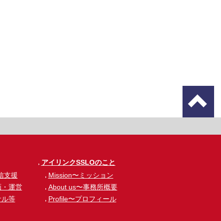
アイリンクSSLOのこと
信支援
Mission〜ミッション
画・運営
About us〜事務所概要
サル等
Profile〜プロフィール