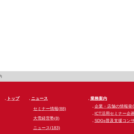
内
トップ
ニュース
業務案内
企業・店舗の情報発
セミナー情報(88)
ICT活用セミナー企
大雪経営塾(8)
SDGs普及支援コン
ニュース(183)