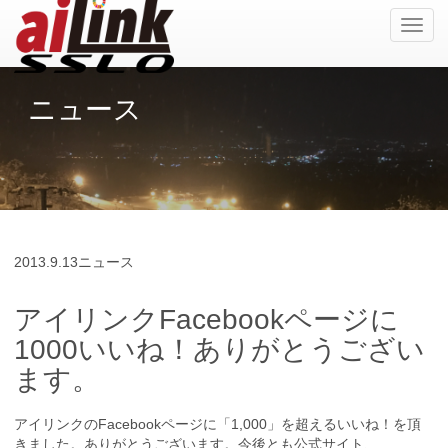
ナ
ビ
ゲ
ー
ニュース
シ
ョ
ン
の
切
替
2013.
9.13
ニュース
アイリンクFacebookページに
1000いいね！ありがとうござい
ます。
アイリンクのFacebookページに「1,000」を超えるいいね！を頂
きました。ありがとうございます。今後とも公式サイト、