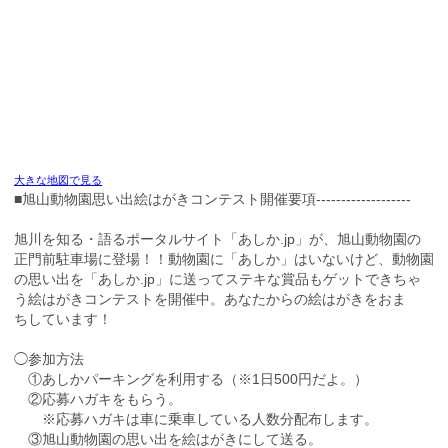
大きな地図で見る
■旭山動物園思い出絵はがきコンテスト開催要項-------------------
旭川を知る・語るポータルサイト「あしか.jp」が、旭山動物園の
正門前駐車場に登場！！動物園に「あしか」はいないけど、動物園
の思い出を「あしか.jp」に送ってステキな賞品もゲットできちゃ
う絵はがきコンテストを開催中。あなたからの絵はがきをおま
ちしています！
◯参加方法
①あしかパーキングを利用する（※1日500円だよ。）
②応募ハガキをもらう。
※応募ハガキは車に乗車している人数分配布します。
③旭山動物園の思い出を絵はがきにして送る。