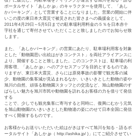
役）に販売し、同駐車場をアイリンクが運営する旭川を知る・語る
ポータルサイト「あしか.jp」のキャラクターを使用して、「あし
かパーキング」として営業することになりました。営業の開始に伴
いこの度の東日本大震災で被災された皆さまへの義援金として、
2011年4月29日～5月5日までの駐車場利用料金の５％を日本赤十
字社を通じて寄付させていただくことと致しましたのでお知らせ致
します。
また、「あしかパーキング」の営業にあたり、駐車場利用客を対象
とした「動物園思い出絵はがきコンテスト」を両社アライアンスに
より、開催することと致しました。このコンテストは、駐車場の利
用客増、「あしか.jp」へのアクセスアップを目的とするものであ
りますが、東日本大震災、さらには原発事故の影響で観光客の減
少、動物園の集客減が見込まれるなか、いきいきとした動物の姿や
旭川の自然、頑張る動物園スタッフとの交流など、旭山動物園のす
ばらしい魅力を旭川市民や動物園を訪れるお客様の力を借りて発信
する
ことで、少しでも観光集客に寄与すると同時に、復興にむかう元気
を旭山動物園のいきいきとした動物達の姿にのせて日本全国に発信
すべく開催するものです。
お客様からお送りいただいた絵はがきはすべて旭川を知る・語るポ
ータルサイト「あしか.jp（ http://ashika.jp/ )」にてご紹介させてい