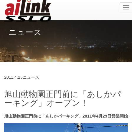
ナ
ビ
ゲ
ー
ニュース
シ
ョ
ン
の
切
替
2011.
4.25
ニュース
旭山動物園正門前に「あしかパ
ーキング」オープン！
旭山動物園正門前に「あしかパーキング」2011年4月29日営業開始