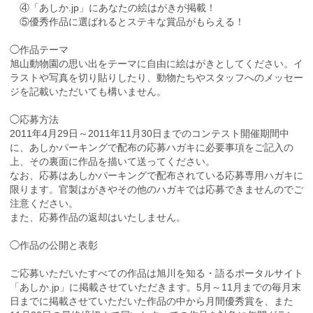
④「あしか.jp」にあなたの絵はがきが掲載！
⑤優秀作品に選ばれるとステキな賞品がもらえる！
◯作品テーマ
旭山動物園の思い出をテーマに自由に絵はがきとしてください。イ
ラストや写真を切り貼りしたり、動物たちやスタッフへのメッセー
ジを記載いただいても構いません。
◯応募方法
2011年4月29日～2011年11月30日までのコンテスト開催期間中
に、あしかパーキングで配布の応募ハガキに必要事項をご記入の
上、その裏面に作品を描いて送ってください。
なお、応募はあしかパーキングで配布されている応募専用ハガキに
限ります。官製はがきやその他のハガキでは応募できませんのでご
注意ください。
また、応募作品の返却はいたしません。
◯作品の公開と表彰
ご応募いただいたすべての作品は旭川を知る・語るポータルサイト
「あしか.jp」に掲載させていただきます。5月～11月までの毎月末
日までに掲載させていただいた作品の中から月間優秀賞を、また