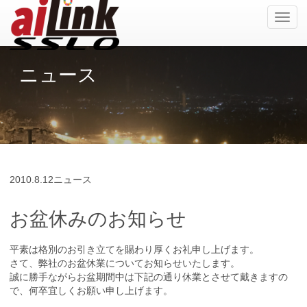
ナ
ビ
ゲ
ー
ニュース
シ
ョ
ン
の
切
替
2010.
8.12
ニュース
お盆休みのお知らせ
平素は格別のお引き立てを賜わり厚くお礼申し上げます。
さて、弊社のお盆休業についてお知らせいたします。
誠に勝手ながらお盆期間中は下記の通り休業とさせて戴きますの
で、何卒宜しくお願い申し上げます。