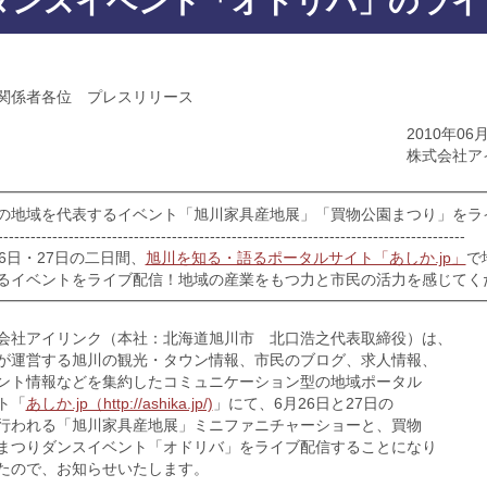
ダンスイベント「オドリバ」のライ
関係者各位 プレスリリース
2010年06月25
株式会社アイリン
━━━━━━━━━━━━━━━━━━━━━━━━━━━━━━━━
の地域を代表するイベント「旭川家具産地展」「買物公園まつり」をラ
--------------------------------------------------------------------------------------
26日・27日の二日間、
旭川を知る・語るポータルサイト「あしか.jp」
で
るイベントをライブ配信！地域の産業をもつ力と市民の活力を感じてく
━━━━━━━━━━━━━━━━━━━━━━━━━━━━━━━━
会社アイリンク（本社：北海道旭川市 北口浩之代表取締役）は、
が運営する旭川の観光・タウン情報、市民のブログ、求人情報、
ント情報などを集約したコミュニケーション型の地域ポータル
ト「
あしか.jp（http://ashika.jp/)
」にて、6月26日と27日の
行われる「旭川家具産地展」ミニファニチャーショーと、買物
まつりダンスイベント「オドリバ」をライブ配信することになり
たので、お知らせいたします。