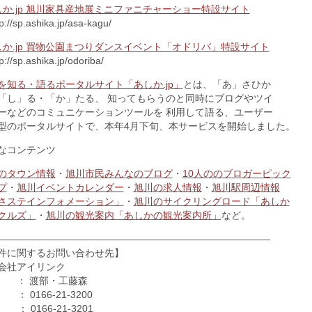
しか.jp 旭川家具産地展ミニファニチャーショー特設サイト
://sp.ashika.jp/asa-kagu/
しか.jp 買物公園まつりダンスイベント「オドリバ」特設サイト
//sp.ashika.jp/odoriba/
を知る・語るポータルサイト「あしか.jp」
とは、「あ」さひか
「し」る・「か」たる、 知ってもらうのと同時にブログやツイ
ーなどのコミュニケーションツールを 利用して語る、ユーザー
型のポータルサイトで、本年4月下旬、本サービスを開始しました。
なコンテンツ
のタウン情報
・
旭川市民みんなのブログ
・
10人ののブロガーピック
プ
・
旭川イベントカレンダー
・
旭川の求人情報
・
旭川駅周辺情報
さステインフォメーション」
・
旭川のサイクリングロード「あしか
クルズ」
・
旭川の観光案内「あしかの観光案内所」
など。
————————————————————————————
件に関するお問い合わせ先】
会社アイリンク
 ： 渡部・工藤森
 ： 0166-21-3200
 ： 0166-21-3201