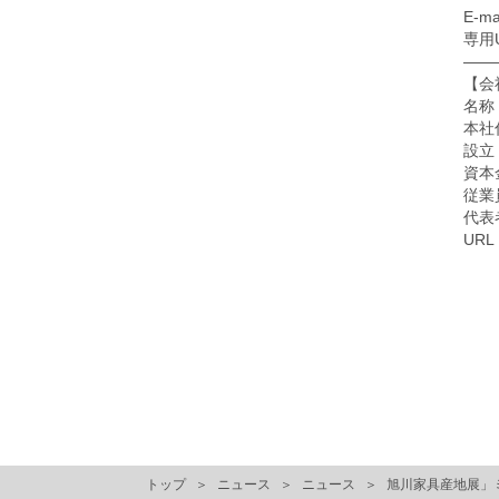
E-ma
専用UR
——
【会
名称
本社住
設立
資本金
従業
代表
UR
トップ
ニュース
ニュース
旭川家具産地展」