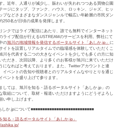
す。近年、人通りが減少し、賑わいが失われつつある買物公園
テージにタップ、ファンク、ハウス、ロッキン、ジャズ、ヒッ
ップなどさまざまなダンスジャンルで幅広い年齢層の市民ダン
約250名が日頃の成果を発揮します。
リンクではライブ配信にあたり、誰でも無料でインターネット
のライブ配信が行えるUSTREAMのサービスを利用。弊社にて
中の
旭川の地域情報を発信するポータルサイト「あしか.jp」
に
サイトを設置しリアルタイムでの臨場感を体験していただくこ
旭川を代表する二つの大きなイベントを少しでも多くの方に知
いただき、次回以降、より多くのお客様が旭川に来ていただけ
うになればと考えております。また、Twitterアカウントと連
、イベントの告知や視聴者とのリアルタイムなやりとりを通じ
イベントを盛り上げて参ります。
ましては、旭川を知る・語るポータルサイト「あしか.jp」の
な取組について、取材・報道いただけますようにどうぞよろし
願い申し上げます。
あしか.jpについて■■■■■■■■■■■■■■■■■■■■■■■■■■■
を知る・語るポータルサイト「あしか.jp」
//ashika.jp/