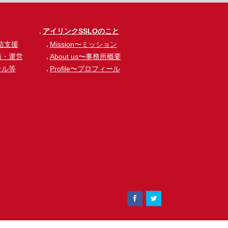
アイリンクSSLOのこと
信支援
Mission〜ミッション
画・運営
About us〜事務所概要
サル等
Profile〜プロフィール