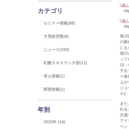
□
あ
カテゴリ
http
□
あ
セミナー情報(88)
http:
旭川
大雪経営塾(8)
の新
にも
ニュース(183)
旭川
って
札幌ＳＮＳランチ部(12)
15
子を
求人情報(1)
ー各
上が
ジョ
障害情報(1)
※1 h
また
年別
れる
主催
アイ
2020年 (14)
ベン