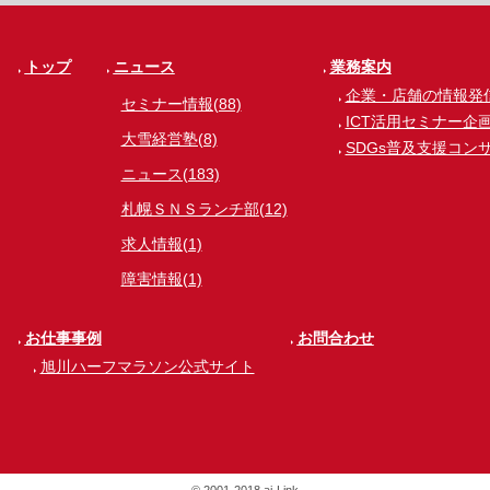
トップ
ニュース
業務案内
企業・店舗の情報発
セミナー情報(88)
ICT活用セミナー企
大雪経営塾(8)
SDGs普及支援コン
ニュース(183)
札幌ＳＮＳランチ部(12)
求人情報(1)
障害情報(1)
お仕事事例
お問合わせ
旭川ハーフマラソン公式サイト
© 2001-2018 ai-Link