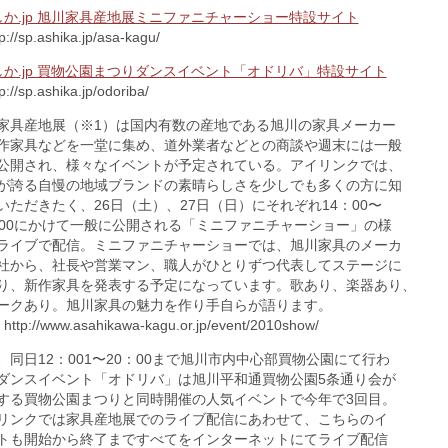
しか.jp 旭川家具産地展ミニファニチャーショー特設サイト
://sp.ashika.jp/asa-kagu/
しか.jp 買物公園まつりダンスイベント「オドリバ」特設サイト
//sp.ashika.jp/odoriba/
家具産地展（※1）は国内有数の産地である旭川の家具メーカー
作家具などを一堂に集め、道外業者などとの商談や週末には一般
公開され、様々なイベントが予定されている。アイリンクでは、
が誇る自慢の地域ブランドの素晴らしさを少しでも多くの方に知
いただきたく、26日（土）、27日（日）にそれぞれ14：00〜
：00にかけて一般に公開される「ミニファニチャーショー」の様
ライブで配信。ミニファニチャーショーでは、旭川家具のメーカ
社から、社長や営業マン、職人がひとりずつ代表してステージに
り、新作家具を発表する予定になっています。歌あり、楽器あり、
ークあり。旭川家具の魅力を作り手自らが語ります。
ttp://www.asahikawa-kagu.or.jp/event/2010show/
、同日12：001〜20：00まで旭川市内中心部買物公園にて行わ
ダンスイベント「オドリバ」は旭川平和通買物公園5条通り会が
する買物公園まつりと同時開催の人気イベントで今年で3回目。
リンクでは家具産地展でのライブ配信にあわせて、こちらのイ
トも開始から終了まですべてをインターネットにてライブ配信