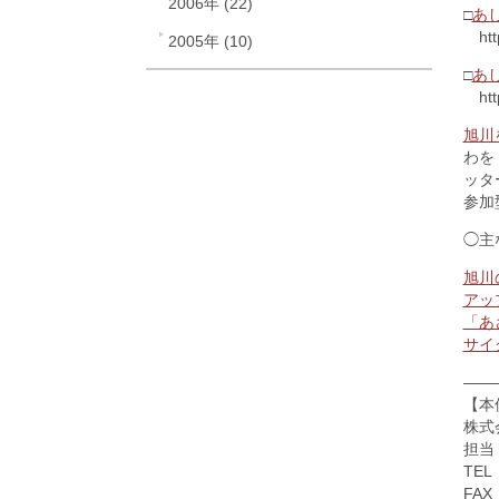
2006年 (22)
□
あ
http
2005年 (10)
□
あ
http:
旭川
わを
ッタ
参加
◯主
旭川
アッ
「あ
サイ
——
【本
株式
担当
TEL
FAX