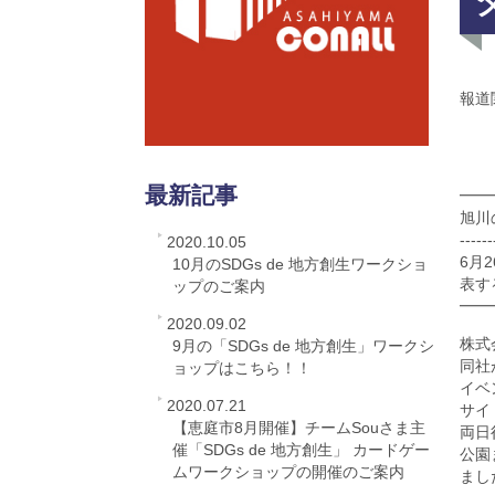
報道
最新記事
━━
旭川
------
2020.10.05
6月
10月のSDGs de 地方創生ワークショ
表す
ップのご案内
━━
2020.09.02
株式
9月の「SDGs de 地方創生」ワークシ
同社
ョップはこちら！！
イベ
2020.07.21
サイ
【恵庭市8月開催】チームSouさま主
両日
催「SDGs de 地方創生」 カードゲー
公園
ムワークショップの開催のご案内
まし