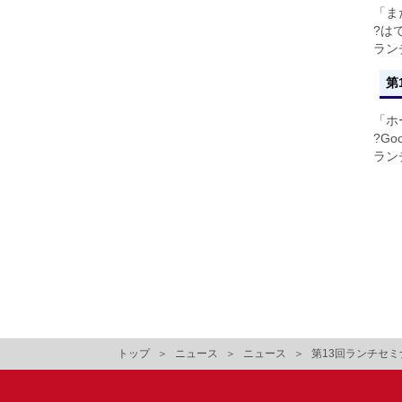
「ま
?は
ラン
第
「ホ
?Go
ラン
トップ
ニュース
ニュース
第13回ランチセミ