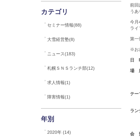
前回
カテゴリ
うあ
今月
セミナー情報(88)
ライ
第一
大雪経営塾(8)
※お
ニュース(183)
日 時
札幌ＳＮＳランチ部(12)
場 
北
求人情報(1)
01
テー
障害情報(1)
?誰
ラン
「
年別
コ
2020年 (14)
会 
一