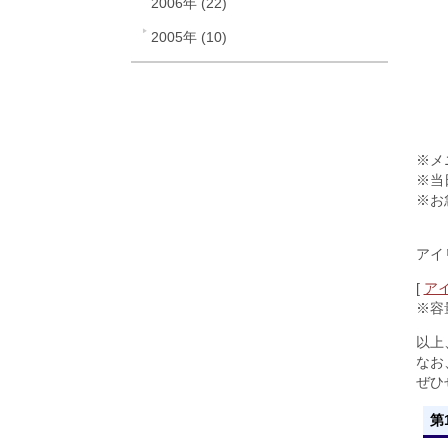
2006年 (22)
■
2005年 (10)
■
■
ま
み
※メ
※当
※お
TE
アイ
[
ア
※容
以上
なお
ぜひ
第