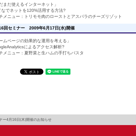
だまだ使えるインターネット」
てなでネットを120%活用する方法?
チメニュー：トリモモ肉のローストとアスパラのチーズリゾット
16回セミナー 2009年6月17日(水)開催
ームページの効果的な運用を考える」
ogleAnalyticsによるアクセス解析?
チメニュー：夏野菜と生ハムの手打ちパスタ
ナー4月16日(木)開催のお知らせ