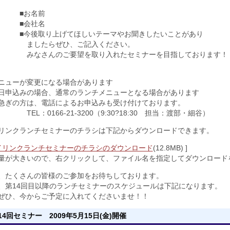
お名前
会社名
今後取り上げてほしいテーマやお聞きしたいことがあり
したらぜひ、ご記入ください。
なさんのご要望を取り入れたセミナーを目指しております！
ニューが変更になる場合があります
日申込みの場合、通常のランチメニューとなる場合があります
急ぎの方は、電話によるお申込みも受け付けております。
L：0166-21-3200（9:30?18:30 担当：渡部・細谷）
リンクランチセミナーのチラシは下記からダウンロードできます。
イリンクランチセミナーのチラシのダウンロード
(12.8MB) ]
量が大きいので、右クリックして、ファイル名を指定してダウンロード
、たくさんの皆様のご参加をお待ちしております。
、第14回目以降のランチセミナーのスケジュールは下記になります。
ぜひ、今からご予定に入れてくださいませ！！
14回セミナー 2009年5月15日(金)開催