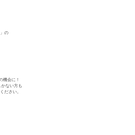
」の
の機会に！
かない方も
ください。