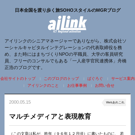
日本全国を渡り歩く旅SOHOスタイルのMGRブログ
アイリンクのシニアマネージャーでありながら、株式会社ソ
ーシャルキャピタルインテグレーションの代表取締役を務
め、また時にはまちづくりNPOの平職員、大学の客員研究
員、フリーのコンサルでもある「一人産学官民連携体」舟橋
正浩のブログです。
会社サイトのトップ
このブログのトップ
ぱぐろぐ
サービス案内
アイリンクのこと
お仕事事例
お問い合せ
2000.05.15
Webあれこれ
マルチメディアと表現教育
（この文章は私が、昨年（９６年１２月頃）に書いたものに、 若