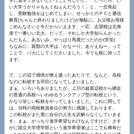
学に進学できないということらしいと。「だったら、い
い大学うかりゃもんくねぇんだろう！」と、一念発起
し、受験勉強をはじめてしまい、せっかくのＰＣと通信
教育(ちゃんと終わりましたけど)が無駄に。お父様お母様
ごめんなさいと今だからいえます。一応、志望校は北海
道で一番いい北大。だって、それしか大学知らんかった
んだもん。あるいみ、やっぱり馬鹿だったのか(苦笑)
ちなみに、親類の大半は「かなーり、ありえねー」って
ことで、バカにしてくださいました。今でも根に持って
ます。
で、この辺で感情が燃え盛ったあたりで、なんと、高校
なのに転校する羽目になってしまいました。
まぁ、いろいろありましたが、上川の超底辺校から網走
の普通の高校へいわゆるランクアップ型の転校という、
かなり珍しい転校をやってしまいました。これに関して
は、当時の両校教員各位の努力に感謝しております。
この転校がまた更に自分の人生を訳解らなくしていきま
す。まぁ、がっちり進学希望なわけなんですけど、さす
がに国立大学理学部という進学希望者はここでも稀有だ