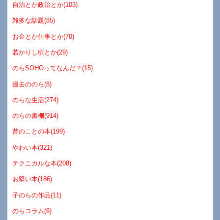
自治とか政治とか(103)
雑多な話題(85)
お金とか仕事とか(70)
若かりし頃とか(29)
のらSOHOってなんだ？(15)
過去ののら(8)
のらな生活(274)
のらの書棚(914)
昔のことの本(199)
やわい本(321)
テクニカルな本(208)
お堅い本(186)
子のらの作品(11)
のらコラム(6)