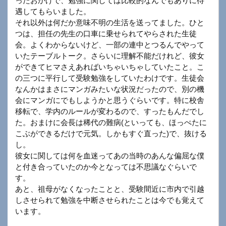
ったおかげで、勉強に関しては比較的なんでもありに待
遇してもらいました。
それ以外は何だか意味不明の生活を送ってました。ひと
つは、担任の先生の口車に乗せられてやらされた生徒
会。よくわからないけど、一部の連中とつるんでやって
いたテーブルトーク。さらいに理解不能だけれど、彼女
ができてヒマさえあればいちゃいちゃしていたこと。こ
の三つに平行して受験勉強をしていたわけです。生徒会
なんかはまさにマンガみたいな状況だったので、別の機
会にマンガにでもしようかと思うぐらいです。特に校舎
移転で、学内のルールが変わるので、すったもんだでし
た。おまけに会長は稀代の難病(といっても、ほっぺたに
こぶができるだけで元気。しかもすぐ直った)で、抜ける
し。
彼女に関しては何を血迷ってあの当時のあんな偏屈な僕
と付き合っていたのか今となっては不思議なぐらいで
す。
あと、祖母がなくなったことと、受験間近に市内で引越
しさせられて勉強を中断させられたことは今でも覚えて
います。