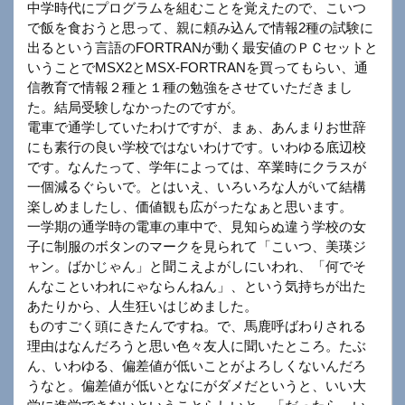
中学時代にプログラムを組むことを覚えたので、こいつ
で飯を食おうと思って、親に頼み込んで情報2種の試験に
出るという言語のFORTRANが動く最安値のＰＣセットと
いうことでMSX2とMSX-FORTRANを買ってもらい、通
信教育で情報２種と１種の勉強をさせていただきまし
た。結局受験しなかったのですが。
電車で通学していたわけですが、まぁ、あんまりお世辞
にも素行の良い学校ではないわけです。いわゆる底辺校
です。なんたって、学年によっては、卒業時にクラスが
一個減るぐらいで。とはいえ、いろいろな人がいて結構
楽しめましたし、価値観も広がったなぁと思います。
一学期の通学時の電車の車中で、見知らぬ違う学校の女
子に制服のボタンのマークを見られて「こいつ、美瑛ジ
ャン。ばかじゃん」と聞こえよがしにいわれ、「何でそ
んなこといわれにゃならんねん」、という気持ちが出た
あたりから、人生狂いはじめました。
ものすごく頭にきたんですね。で、馬鹿呼ばわりされる
理由はなんだろうと思い色々友人に聞いたところ。たぶ
ん、いわゆる、偏差値が低いことがよろしくないんだろ
うなと。偏差値が低いとなにがダメだというと、いい大