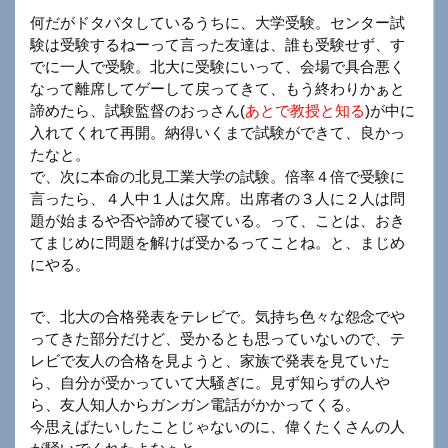
何だがドタバタしているうちに、大学受験。センター試
験は受験するねーって言った友達は、誰も受験せず、す
でに一人で受験。北大に受験にいって、会場で具合悪く
なって離席してゲーして戻ってきて、もう終わりかぁと
諦めたら、試験監督のおっさん(
あとで教授と知る
)が中に
入れてくれて再開。納得いくまで試験ができて、良かっ
たなと。
で、次に本命の北見工業大学の試験。倍率４倍で受験に
言ったら、４人中１人は欠席。出席者の３人に２人は問
題が始まるや否や諦めて寝ている。って、ことは、おき
てまじめに問題を解けば受かるってことね。と、まじめ
にやる。
で、北大の合格発表をテレビで。気持ち色々な怨念でや
ってきた部分だけど、受かるとも思っていないので、テ
レビで友人の合格を見ようと、家族で発表を見ていた
ら、自分が受かっていて大騒ぎに。見ず知らずの人や
ら、友人知人からガンガン電話がかかってくる。
今思えばたいしたことじゃないのに、偉くたくさんの人