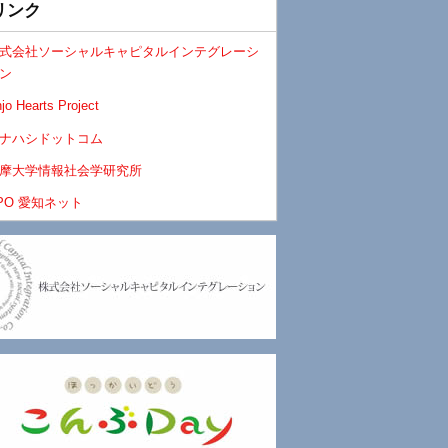
リンク
式会社ソーシャルキャピタルインテグレーシ
ン
jo Hearts Project
ナハシドットコム
摩大学情報社会学研究所
PO 愛知ネット