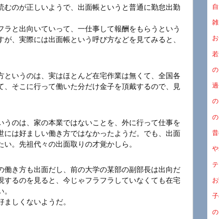
自
読むのが正しいようで、出面帳というと普通に勤怠出勤
雑
フラと出向いていって、一仕事して報酬をもらうという
お
すが、実際には出面帳という呼び方などを見てみると、
若
の
方というのは、実はほとんど在宅作業は無くて、全国各
過
て、そこに行って働いた分だけ金子を頂戴するので、見
の
の
いうのは、家の本業ではないことを、外に行って仕事を
昔
世には好ましい働き方ではなかったようだ。でも、出面
たい。先祖代々の出面取りの才覚かしら。
や
テ
の働き方も出面だし、前の大学の某部の副部長は出向だ
現するのを見ると、今じゃフラフラしていなくても在宅
お
い。
子
好ましくないようだ。
の