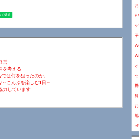
お
P
ゲ
子
W
W
経営
オ
スを考える
ayでは何を狙ったのか。
セ
y～こんぶを楽しむ1日～
携
協力しています
科
お
地
eP