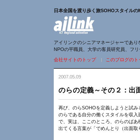
日本全国を渡り歩く旅SOHOスタイルの
アイリンクのシニアマネージャーであり
NPOの平職員、大学の客員研究員、フ
会社サイトのトップ
このブログのト
2007.05.09
のらの定義～その２：出
再び、のらSOHOを定義しようと試み
のらである自分の働くスタイルを収入
で、実は、ここのところ、のらのばあ
出てくる言葉が「でめんとり（出面取