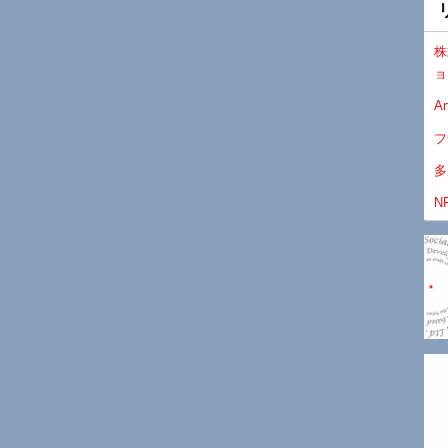
株
ョ
An
フ
多
N