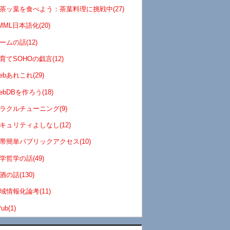
茶ッ葉を食べよう：茶葉料理に挑戦中(27)
MML日本語化(20)
ームの話(12)
育てSOHOの戯言(12)
ebあれこれ(29)
ebDBを作ろう(18)
ラクルチューニング(9)
キュリティよしなし(12)
帯簡単パブリックアクセス(10)
学哲学の話(49)
酒の話(130)
域情報化論考(11)
ub(1)