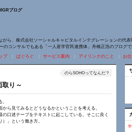
MGRブログ
ながら、株式会社ソーシャルキャピタルインテグレーションの代表
リーのコンサルでもある「一人産学官民連携体」舟橋正浩のブログで
ップ
ぱぐろぐ
サービス案内
アイリンクのこと
お仕
のらSOHOってなんだ？
面取り～
る。
面から見てみるとどうなるかということを考える。
様の口述テープをテキストに起こしている。そこに良く
り）」という働き方。
学