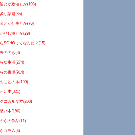
治とか政治とか(103)
多な話題(85)
金とか仕事とか(70)
かりし頃とか(29)
らSOHOってなんだ？(15)
去ののら(8)
らな生活(274)
らの書棚(914)
のことの本(199)
わい本(321)
クニカルな本(208)
堅い本(186)
のらの作品(11)
らコラム(6)