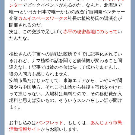
ンター
でビックイベントがあるのだ。なんと、北海道で
唯一(というか日本で唯一かも)の総合宇宙開発ベンチャー
企業
カムイスペースワークス
社長の植松努氏の講演会が
開催されるのだ。
実は、この交渉で足しげく
赤平の秘密基地にのらって
い
たんだな。
植松さんの宇宙への挑戦は随所ですでに記事化されてい
るけれど、ナマ植松の話を聞くと価値観が変わること間
違えなし！記事では彼の本位は決して伝わりませんし、
彼の人間力も感じられません。
安城市民だけじゃなくて、東海エリアから、いやいや関
東やら中国地方、それこそ山陰から往復＋宿代をかけた
って損じゃない。入場料は無料なので、その移動費が入
場料と思えば安いもの。そういうスンバらしい話が聞け
ます。
お申し込みは
パンフレット
、もしくは、
あんじょう市民
活動情報サイト
からお願いします。