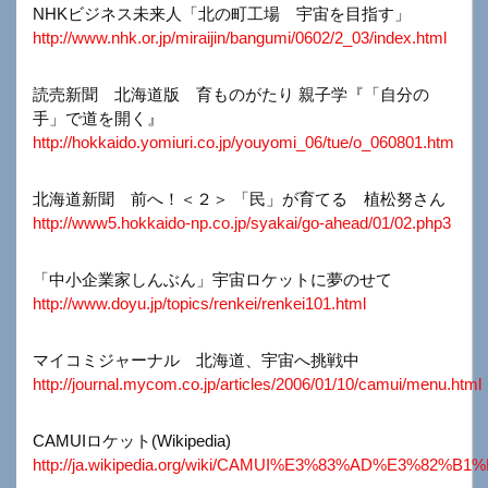
NHKビジネス未来人「北の町工場 宇宙を目指す」
http://www.nhk.or.jp/miraijin/bangumi/0602/2_03/index.html
読売新聞 北海道版 育ものがたり 親子学『「自分の
手」で道を開く』
http://hokkaido.yomiuri.co.jp/youyomi_06/tue/o_060801.htm
北海道新聞 前へ！＜２＞ 「民」が育てる 植松努さん
http://www5.hokkaido-np.co.jp/syakai/go-ahead/01/02.php3
「中小企業家しんぶん」宇宙ロケットに夢のせて
http://www.doyu.jp/topics/renkei/renkei101.html
マイコミジャーナル 北海道、宇宙へ挑戦中
http://journal.mycom.co.jp/articles/2006/01/10/camui/menu.html
CAMUIロケット(Wikipedia)
http://ja.wikipedia.org/wiki/CAMUI%E3%83%AD%E3%82%