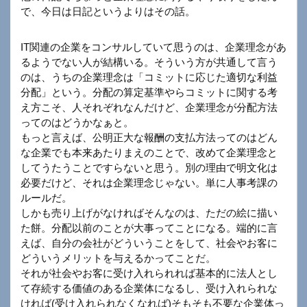
で、今日は日記というよりはその話。
IT関連の企業をコンサルしていて思うのは、企業理念があ
るようでない人が結構いる。そういう方が共通して言う
のは、うちの企業理念は「コミットに応じた適切な利益
分配」という。分配の算定基準やらコミットに関する考
え方こそ、人それぞれなんだけど、企業理念が分配方法
ってのはどうかなぁと。
もっと言えば、公明正大な報酬の支払方法ってのはどん
な企業でも本来あたりまえのことで、改めて企業理念と
してうたうことですらないと思う。別の理由で明文化は
必要だけど、それは企業理念じゃない。単に人事考課の
ルールだ。
しかも売り上げがなければそんなのは、ただの絵に描い
た餅。分配以前のことが大事ってことになる。端的に言
えば、自分の会社がどういうことをして、社会やお客に
どういうメリットを与えるかってことだ。
それが社会やお客に受け入れられれば基本的に法人とし
て存続する価値のある企業体になるし、受け入れられな
ければ(受け入れられなくなれば)そもそも不要な企業体っ