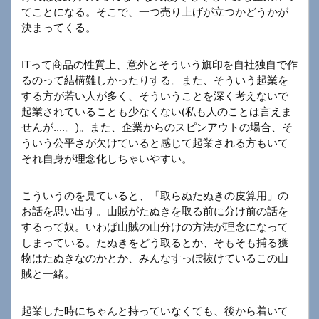
てことになる。そこで、一つ売り上げが立つかどうかが
決まってくる。
ITって商品の性質上、意外とそういう旗印を自社独自で作
るのって結構難しかったりする。また、そういう起業を
する方が若い人が多く、そういうことを深く考えないで
起業されていることも少なくない(私も人のことは言えま
せんが....。)。また、企業からのスピンアウトの場合、そ
ういう公平さが欠けていると感じて起業される方もいて
それ自身が理念化しちゃいやすい。
こういうのを見ていると、「取らぬたぬきの皮算用」の
お話を思い出す。山賊がたぬきを取る前に分け前の話を
するって奴。いわば山賊の山分けの方法が理念になって
しまっている。たぬきをどう取るとか、そもそも捕る獲
物はたぬきなのかとか、みんなすっぽ抜けているこの山
賊と一緒。
起業した時にちゃんと持っていなくても、後から着いて