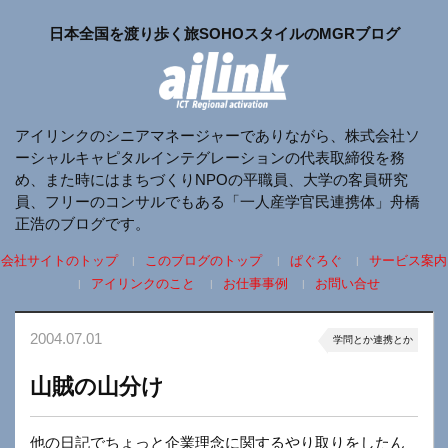
日本全国を渡り歩く旅SOHOスタイルのMGRブログ
アイリンクのシニアマネージャーでありながら、株式会社ソ
ーシャルキャピタルインテグレーションの代表取締役を務
め、また時にはまちづくりNPOの平職員、大学の客員研究
員、フリーのコンサルでもある「一人産学官民連携体」舟橋
正浩のブログです。
会社サイトのトップ
このブログのトップ
ぱぐろぐ
サービス案内
アイリンクのこと
お仕事事例
お問い合せ
2004.07.01
学問とか連携とか
山賊の山分け
他の日記でちょっと企業理念に関するやり取りをしたん