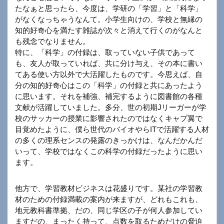
たなぁと思ったら、今度は、学研の「学習」と「科学」
がなくなっちゃうなんて。小学生向けの、学校と無縁の
知的好奇心を満たす雑誌が次々と消えて行くのがなんと
も残念でなりません。
特に、「科学」の付録は、取っていない子供であって
も、友人が取っていれば、共に分け与え、その本に書い
てある使い方以外で大活躍したものです。今思えば、自
分の知的好奇心はこの「科学」の付録と共にあったよう
に思います。それを補強、補完するように図書館の各種
文献が活躍していました。多分、世の初期Jリーガーが学
校のサッカーの授業に影響されたのではなくキャプ翼で
目覚めたように、僕ら世代のバイオやらITで活躍する人材
の多くの理系センスの発露のきっかけは、なんだかんだ
いって、学校ではなくこの科学の付録だったように思い
ます。
他方で、学習教材ビジネスは花盛りです。某社の学習教
材のための付録満載の案内が来ますが、どれもこれも、
地元教科書準拠、だの、同じ学区の子が何人参加してい
ますだの、まったく持って、点数を取るためだけの脅迫