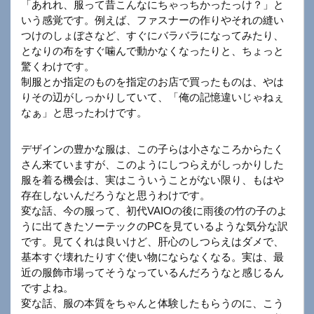
「あれれ、服って昔こんなにちゃっちかったっけ？」と
いう感覚です。例えば、ファスナーの作りやそれの縫い
つけのしょぼさなど、すぐにバラバラになってみたり、
となりの布をすぐ噛んで動かなくなったりと、ちょっと
驚くわけです。
制服とか指定のものを指定のお店で買ったものは、やは
りその辺がしっかりしていて、「俺の記憶違いじゃねぇ
なぁ」と思ったわけです。
デザインの豊かな服は、この子らは小さなころからたく
さん来ていますが、このようにしつらえがしっかりした
服を着る機会は、実はこういうことがない限り、もはや
存在しないんだろうなと思うわけです。
変な話、今の服って、初代VAIOの後に雨後の竹の子のよ
うに出てきたソーテックのPCを見ているような気分な訳
です。見てくれは良いけど、肝心のしつらえはダメで、
基本すぐ壊れたりすぐ使い物にならなくなる。実は、最
近の服飾市場ってそうなっているんだろうなと感じるん
ですよね。
変な話、服の本質をちゃんと体験したもらうのに、こう