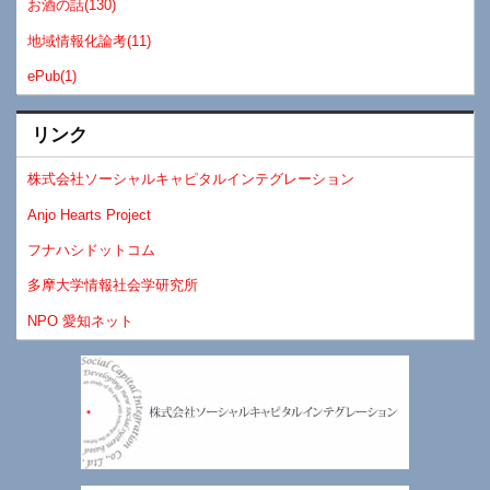
お酒の話(130)
地域情報化論考(11)
ePub(1)
リンク
株式会社ソーシャルキャピタルインテグレーション
Anjo Hearts Project
フナハシドットコム
多摩大学情報社会学研究所
NPO 愛知ネット