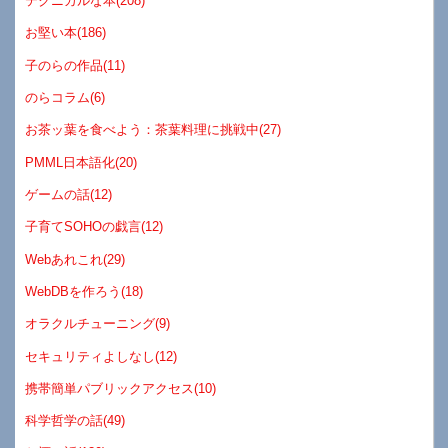
テクニカルな本(208)
お堅い本(186)
子のらの作品(11)
のらコラム(6)
お茶ッ葉を食べよう：茶葉料理に挑戦中(27)
PMML日本語化(20)
ゲームの話(12)
子育てSOHOの戯言(12)
Webあれこれ(29)
WebDBを作ろう(18)
オラクルチューニング(9)
セキュリティよしなし(12)
携帯簡単パブリックアクセス(10)
科学哲学の話(49)