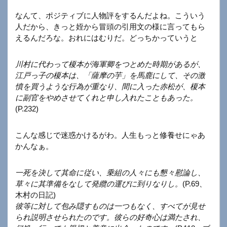
なんて、ポジティブに人物評をするんだよね。こういう
人だから、きっと姪から冒頭の引用文の様に言ってもら
えるんだろな。おれにはむりだ。どっちかっていうと
川村に代わって榎本が海軍卿をつとめた時期があるが、
江戸っ子の榎本は、「薩摩の芋」を馬鹿にして、その激
憤を買うような行為が重なり、間に入った赤松が、榎本
に副官をやめさせてくれと申し入れたこともあった。
(P.232)
こんな感じで迷惑かけるがわ。人生もっと修養せにゃあ
かんなぁ。
一死を決して其命に従い、乗組の人々にも懇々慰論し、
草々に其準備をなして発纜の運びに到りなりし。
(P.69、
木村の日記)
彼等に対して包み隠すものは一つもなく、すべてが見せ
られ説明させられたのです。彼らの好奇心は満たされ、