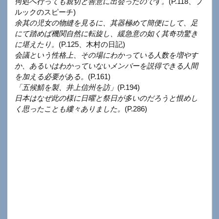
何処へ行っても親切と善意に出会ったのです。
(P.118、ブ
ルックのスピーチ)
余其の児女の物縫を見るに、其器極めて簡便にして、足
にて踏めば機関自然に転旋し、緩急意の如く其奇功驚き
に堪えたり。
(P.125、木村の日記)
会議という性格上、その場にわかっている人数を増やす
か、あるいはわかっていないメンバーを説得できる人間
を加える必要がある。
(P.161)
「五候鯖を製、井上信州を訪」
(P.194)
日本はなぜ此の様に日曜と祭日が多いのだろうと恨めし
く思ったことも縷々ありました。
(P.286)