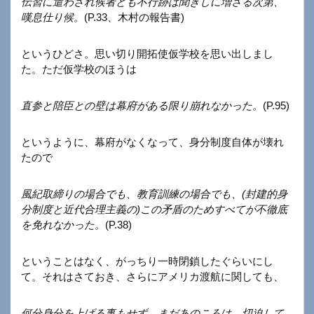
伝習に遣わされ候者ども不行跡は聞きしに増さる次第、
嘆息仕り候。
(P.33、木村の報告書)
というひどさ。思い切り開拓使仮学校を思い出しまし
た。ただ仮学校のほうは
直参と陪臣との壁は幕府がある限り崩れなかった。
(P.95)
というように、幕府がなくなって、身分制度自体が壊れ
たので
風紀取締りの場合でも、教育訓練の場合でも、(封建的身
分制度と近代合理主義の)この矛盾のためすべてが不徹底
を免れなかった。
(P.38)
ということはなく、がっちり一時閉鎖したぐらいにし
て。それはさておき、さらにアメリカ渡航に関しても、
何分身分を上げる事もせず、まだあのころは、切迫して