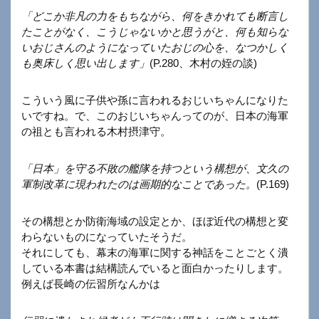
「どこか非凡の力をもちながら、何をきかれても断言し
たことがなく、こうじゃないかと思うがと、何も知らな
いおじさんのようになっていたおじの心を、なつかしく
も奥床しく思い出します」
(P.280、木村の姪の談)
こういう風に子供や孫に言われるおじいちゃんになりた
いですね。で、このおじいちゃんってのが、日本の海軍
の祖とも言われる木村摂津守。
「日本」を守る不敗の艦隊を持つという構想が、文久の
軍制改革に現われたのは画期的なことであった。
(P.169)
その構想とか防衛海域の設定とか、ほぼ近代の構想と変
わらないものになっていたそうだ。
それにしても、幕末の海軍に関する神話をことごとく潰
している本書は結構読んでいると面白かったりします。
例えば長崎の伝習所なんかは