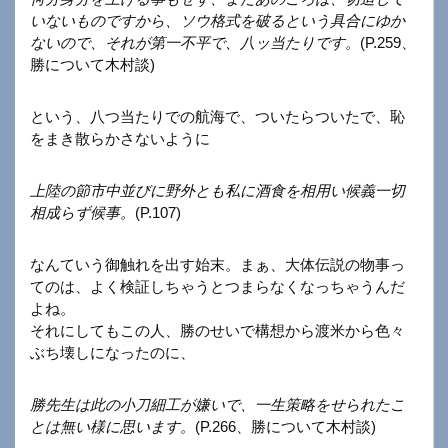
いないものですから、ソウ格式を破るという具合にゆか
ないので、それが第一不平で、八ッ当たりです。
(P.259、
勝について木村談)
という、八つ当たりでの航海で、ついたらついたで、恥
をまき散らかさないように
上陸の節市中並びに野外とも私に酒食を相用い候義一切
相成らず候事。
(P.107)
なんていう御触れを出す始末。まぁ、大体伝説の物事っ
てのは、よく検証しちゃうとつまらなくなっちゃうんだ
よね。
それにしてもこの人、勝のせいで構想から渡米から色々
ぶち壊しになったのに、
勝先生は此の小刀細工が嫌いで、一生策略をせられたこ
とは無い様に思います。
(P.266、勝について木村談)