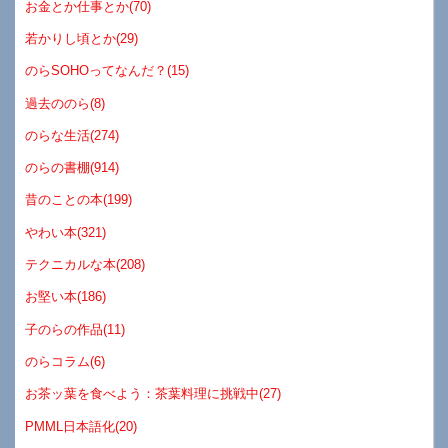
お金とか仕事とか(70)
若かりし頃とか(29)
のらSOHOってなんだ？(15)
過去ののら(8)
のらな生活(274)
のらの書棚(914)
昔のことの本(199)
やわい本(321)
テクニカルな本(208)
お堅い本(186)
子のらの作品(11)
のらコラム(6)
お茶ッ葉を食べよう：茶葉料理に挑戦中(27)
PMML日本語化(20)