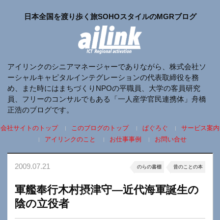
日本全国を渡り歩く旅SOHOスタイルのMGRブログ
アイリンクのシニアマネージャーでありながら、株式会社ソ
ーシャルキャピタルインテグレーションの代表取締役を務
め、また時にはまちづくりNPOの平職員、大学の客員研究
員、フリーのコンサルでもある「一人産学官民連携体」舟橋
正浩のブログです。
会社サイトのトップ
このブログのトップ
ぱぐろぐ
サービス案内
アイリンクのこと
お仕事事例
お問い合せ
2009.07.21
のらの書棚
昔のことの本
軍艦奉行木村摂津守―近代海軍誕生の
陰の立役者