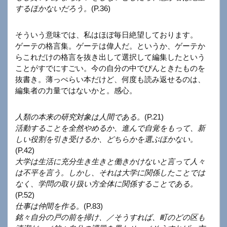
するほかないだろう。
(P.36)
そういう意味では、私はほぼ毎日絶望しております。
ゲーテの格言集。ゲーテは偉人だ。というか、ゲーテか
らこれだけの格言を抜き出して選択して編集したという
ことがすでにすごい。今の自分の中でぴんときたものを
抜書き。薄っぺらい本だけど、何度も読み返せるのは、
編集者の力量ではないかと。感心。
人類の本来の研究対象は人間である。
(P.21)
活動することを全然やめるか、進んで自覚をもって、新
しい役割を引き受けるか、どちらかを選ぶほかない。
(P.42)
大学は生活に充分生き生きと働きかけないと言って人々
は不平を言う。しかし、それは大学に関係したことでは
なく、学問の取り扱い方全体に関係することである。
(P.52)
仕事は仲間を作る。
(P.83)
銘々自分の戸の前を掃け、／そうすれば、町のどの区も