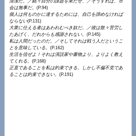
清潔だ。／銘々自分の課題を果たせ、／そうすれば、市
会は無事だ。
(P.94)
個人は何ものかに達するためには、自己を諦めなければ
ならない
(P.131)
大衆に仕える者はあわれむべき奴だ。／彼は散々苦労し
たあげく、だれからも感謝されない。
(P.145)
私は人間だったのだ。／そしてそれは戦う人だというこ
とを意味している。
(P.162)
生活を信ぜよ！それは演説家や書物より、よりよく教え
てくれる。
(P.168)
正直であることを私は約束できる。しかし不偏不党であ
ることは約束できない。
(P.191)