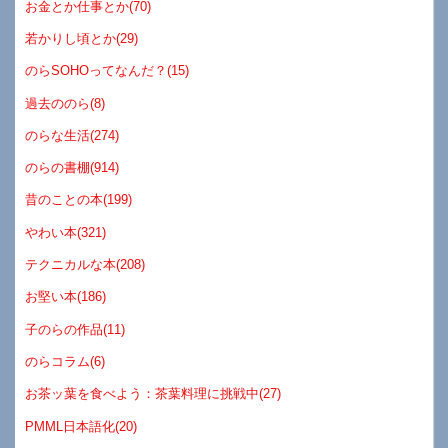
お金とか仕事とか(70)
若かりし頃とか(29)
のらSOHOってなんだ？(15)
過去ののら(8)
のらな生活(274)
のらの書棚(914)
昔のことの本(199)
やわい本(321)
テクニカルな本(208)
お堅い本(186)
子のらの作品(11)
のらコラム(6)
お茶ッ葉を食べよう：茶葉料理に挑戦中(27)
PMML日本語化(20)