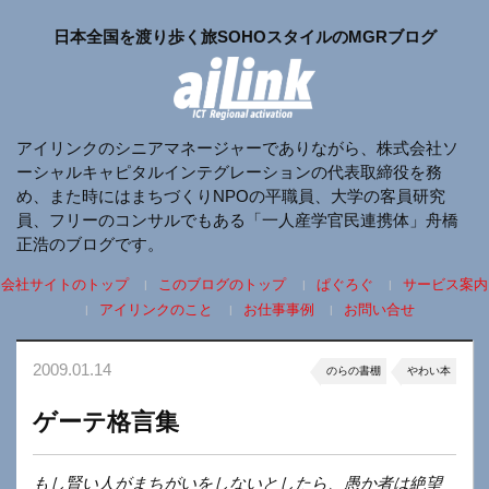
日本全国を渡り歩く旅SOHOスタイルのMGRブログ
アイリンクのシニアマネージャーでありながら、株式会社ソ
ーシャルキャピタルインテグレーションの代表取締役を務
め、また時にはまちづくりNPOの平職員、大学の客員研究
員、フリーのコンサルでもある「一人産学官民連携体」舟橋
正浩のブログです。
会社サイトのトップ
このブログのトップ
ぱぐろぐ
サービス案内
アイリンクのこと
お仕事事例
お問い合せ
2009.01.14
のらの書棚
やわい本
ゲーテ格言集
もし賢い人がまちがいをしないとしたら、愚か者は絶望