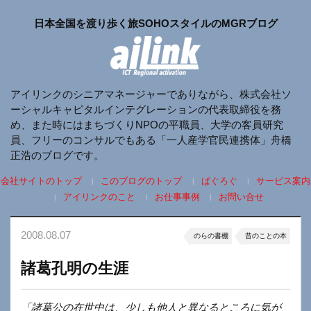
日本全国を渡り歩く旅SOHOスタイルのMGRブログ
アイリンクのシニアマネージャーでありながら、株式会社ソ
ーシャルキャピタルインテグレーションの代表取締役を務
め、また時にはまちづくりNPOの平職員、大学の客員研究
員、フリーのコンサルでもある「一人産学官民連携体」舟橋
正浩のブログです。
会社サイトのトップ
このブログのトップ
ぱぐろぐ
サービス案内
アイリンクのこと
お仕事事例
お問い合せ
2008.08.07
のらの書棚
昔のことの本
諸葛孔明の生涯
「諸葛公の在世中は、少しも他人と異なるところに気が