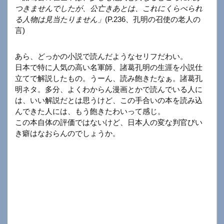
つきませんでしたが、公亡きあとは、これにくらべられ
る人物は見当たりません」
(P.236、孔明の召使の老人の
言)
あら、どっかの小説で読んだようなセリフだわい。
日本で特に人気の高い名軍師、諸葛孔明の生涯を小説仕
立てで解説したもの。うーん、読み飽きたなぁ。諸葛孔
明ネタ。多分、よくわからん漫画とかで読んでいる人に
は、いい解説だとは思うけど、この手合いの本を読み込
んできた人には、もう飽きたわいって感じ。
この本自体の評価ではないけど、日本人の変な判官びい
き癖はなおらんのでしょうか。