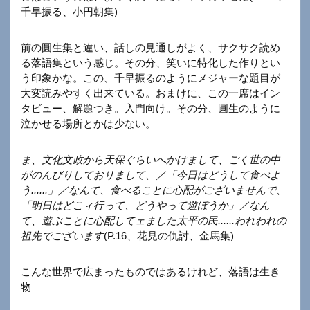
千早振る、小円朝集)
前の圓生集と違い、話しの見通しがよく、サクサク読め
る落語集という感じ。その分、笑いに特化した作りとい
う印象かな。この、千早振るのようにメジャーな題目が
大変読みやすく出来ている。おまけに、この一席はイン
タビュー、解題つき。入門向け。その分、圓生のように
泣かせる場所とかは少ない。
ま、文化文政から天保ぐらいへかけまして、ごく世の中
がのんびりしておりまして、／「今日はどうして食べよ
う......」／なんて、食べることに心配がございませんで、
「明日はどこィ行って、どうやって遊ぼうか」／なん
て、遊ぶことに心配してェました太平の民......われわれの
祖先でございます
(P.16、花見の仇討、金馬集)
こんな世界で広まったものではあるけれど、落語は生き
物