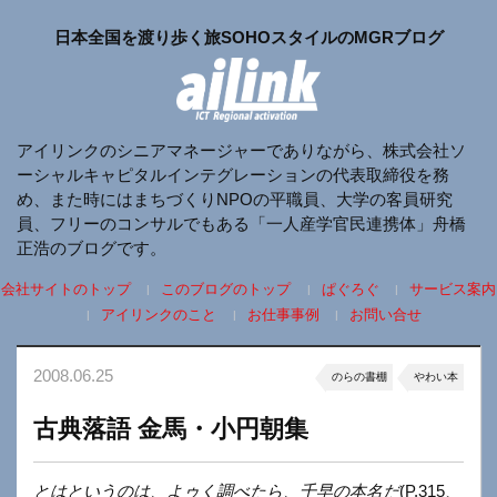
日本全国を渡り歩く旅SOHOスタイルのMGRブログ
アイリンクのシニアマネージャーでありながら、株式会社ソ
ーシャルキャピタルインテグレーションの代表取締役を務
め、また時にはまちづくりNPOの平職員、大学の客員研究
員、フリーのコンサルでもある「一人産学官民連携体」舟橋
正浩のブログです。
会社サイトのトップ
このブログのトップ
ぱぐろぐ
サービス案内
アイリンクのこと
お仕事事例
お問い合せ
2008.06.25
のらの書棚
やわい本
古典落語 金馬・小円朝集
とはというのは、よゥく調べたら、千早の本名だ
(P.315、