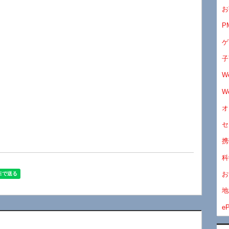
お
P
ゲ
子
W
W
オ
セ
携
科
お
地
eP