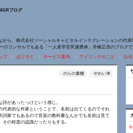
MGRブログ
ながら、株式会社ソーシャルキャピタルインテグレーションの代表
リーのコンサルでもある「一人産学官民連携体」舟橋正浩のブログで
ップ
ぱぐろぐ
サービス案内
アイリンクのこと
お仕
のらの書棚
やわい本
な詩があったっけという感じ。
の代表的な作家ということで、名前は出てくるのでそれ
作詞家でもあるので音楽の教科書なんかでも名前は見て
、その程度の認識だったりもする。
学