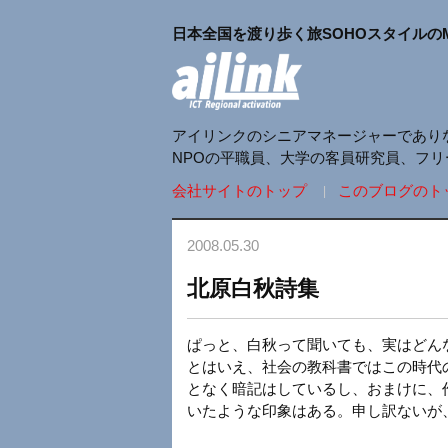
日本全国を渡り歩く旅SOHOスタイルの
アイリンクのシニアマネージャーであり
NPOの平職員、大学の客員研究員、フ
会社サイトのトップ
このブログのト
2008.05.30
北原白秋詩集
ぱっと、白秋って聞いても、実はどん
とはいえ、社会の教科書ではこの時代
となく暗記はしているし、おまけに、
いたような印象はある。申し訳ないが