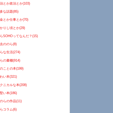
治とか政治とか(103)
多な話題(85)
金とか仕事とか(70)
かりし頃とか(29)
らSOHOってなんだ？(15)
去ののら(8)
らな生活(274)
らの書棚(914)
のことの本(199)
わい本(321)
クニカルな本(208)
堅い本(186)
のらの作品(11)
らコラム(6)