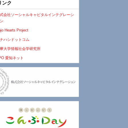
リンク
式会社ソーシャルキャピタルインテグレーシ
ン
jo Hearts Project
ナハシドットコム
摩大学情報社会学研究所
PO 愛知ネット