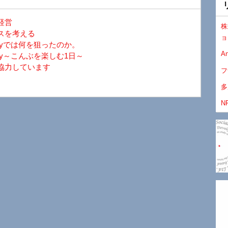
経営
株
スを考える
ョ
ayでは何を狙ったのか。
An
y～こんぶを楽しむ1日～
協力しています
フ
多
N