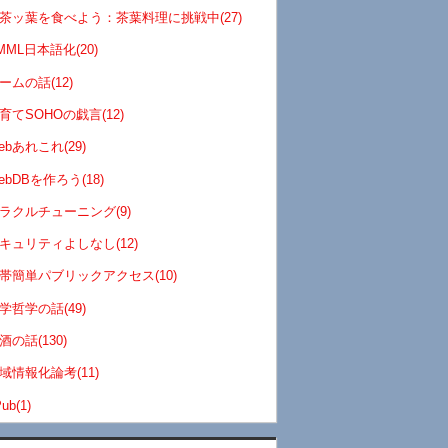
茶ッ葉を食べよう：茶葉料理に挑戦中(27)
MML日本語化(20)
ームの話(12)
育てSOHOの戯言(12)
ebあれこれ(29)
ebDBを作ろう(18)
ラクルチューニング(9)
キュリティよしなし(12)
帯簡単パブリックアクセス(10)
学哲学の話(49)
酒の話(130)
域情報化論考(11)
ub(1)