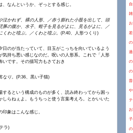
自
は、なんというか、ぞっとする感じ。
雑
や泣かれず、裸の人形、／赤う膨れた小股を出して、頭
お
児豚の腹か、水子、蛭子を見るがよに、見るがよに、／
にくわと噎ぶ。／くわと噎ぶ。
(P.40、人形つくり)
若
の
夕日のが当たっていて、目玉がこっちを向いているよう
過
が気持ち悪い感じなのだ。呪いの人形系。これで「人形
怖いです。その描写力もさておき
の
の
名なり。
(P.36、黒い子猫)
昔
や
場するという構成のものが多く、読み終わってから困っ
かしらねぇよ。もうちっと使う言葉考えろ。とかいいた
テ
お
の印象はこんな感じ。
子
ステラ)
の