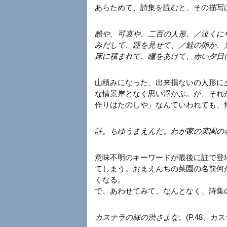
あらためて、詩集を読むと、その描写
酷や、可哀や、二百の人形、／泣くに
みだして、踵を見せて、／鮭の卵か、
床に積まれて、瞳をあけて、赤い夕日
山積みになった、出来損ないの人形に
な情景岸となく思い浮かぶ。が、それ
作りはたのしや」なんていわれても、
註。ちゆうまえんだ。わが家の菜園の
意味不明のキーワードが最後に註で登
てしまう。おまえんちの菜園の名前何
くなる。
で、あわせてみて、なんとなく、詩集
カステラの縁の渋さよな。
(P.48、カ