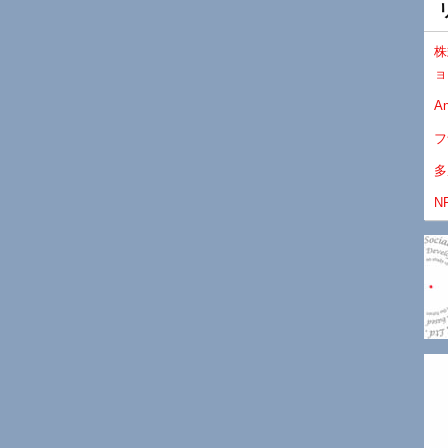
株
ョ
An
フ
多
N