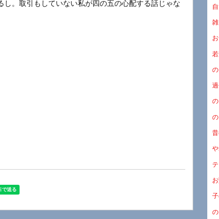
るし。取引もしていない私が四の五の心配する話じゃな
自
雑
お
若
の
過
の
の
昔
や
テ
お
子
の