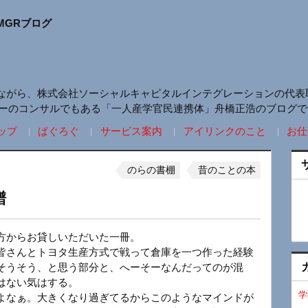
MGRブログ
ながら、株式会社ソーシャルキャピタルインテグレーションの代表
リーのコンサルでもある「一人産学官民連携体」舟橋正浩のブログで
ップ
ぱぐろぐ
サービス案内
アイリンクのこと
お仕
のらの書棚
昔のことの本
譜
方からお貸しいただいた一冊。
皆さんとトヨタ生産方式で戦って倉庫を一つ作った経験
そうそう、と思う部分と、へーそーなんだってのが混
はない気はする。
学
よなぁ。大きくなり過ぎてるからこのようなマインドが