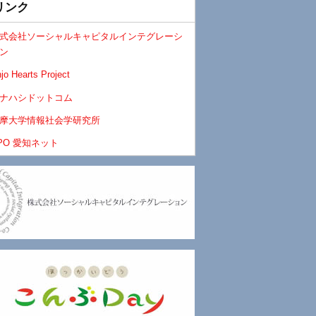
リンク
式会社ソーシャルキャピタルインテグレーシ
ン
jo Hearts Project
ナハシドットコム
摩大学情報社会学研究所
PO 愛知ネット