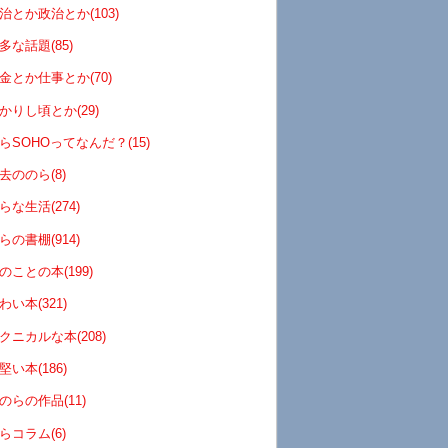
治とか政治とか(103)
多な話題(85)
金とか仕事とか(70)
かりし頃とか(29)
らSOHOってなんだ？(15)
去ののら(8)
らな生活(274)
らの書棚(914)
のことの本(199)
わい本(321)
クニカルな本(208)
堅い本(186)
のらの作品(11)
らコラム(6)