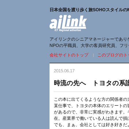
日本全国を渡り歩く旅SOHOスタイルの
アイリンクのシニアマネージャーであり
NPOの平職員、大学の客員研究員、フ
会社サイトのトップ
このブログのト
2015.06.17
時流の先へ トヨタの系
この本に出てくるような方の関係者の
某仕事で、トヨタの本体のエリートの
があるので、非常に実感がわきます。
在。産業界で働いている人は読んで損
でも、まぁ、会社としては好き好きだ