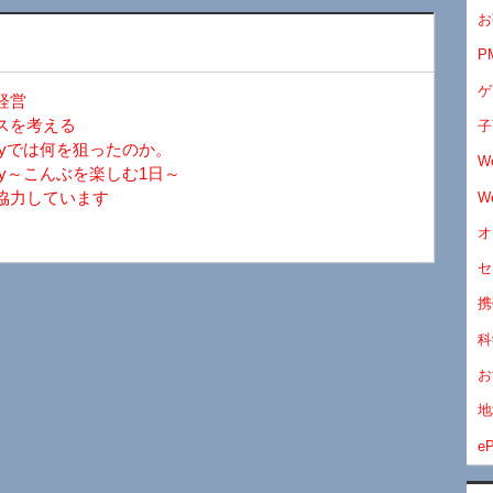
お
P
ゲ
経営
スを考える
子
ayでは何を狙ったのか。
W
y～こんぶを楽しむ1日～
協力しています
W
オ
セ
携
科
お
地
eP