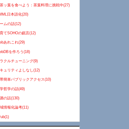
茶ッ葉を食べよう：茶葉料理に挑戦中(27)
MML日本語化(20)
ームの話(12)
育てSOHOの戯言(12)
ebあれこれ(29)
ebDBを作ろう(18)
ラクルチューニング(9)
キュリティよしなし(12)
帯簡単パブリックアクセス(10)
学哲学の話(49)
酒の話(130)
域情報化論考(11)
ub(1)