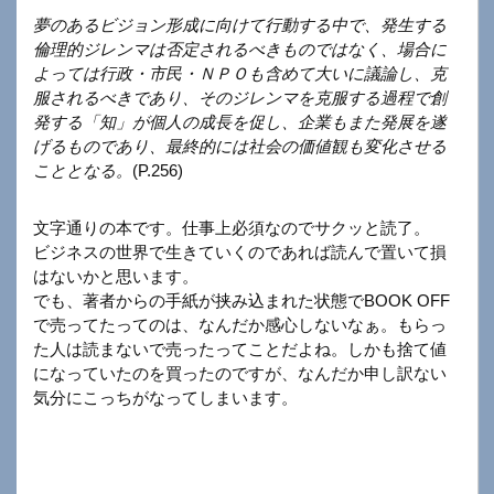
夢のあるビジョン形成に向けて行動する中で、発生する
倫理的ジレンマは否定されるべきものではなく、場合に
よっては行政・市民・ＮＰＯも含めて大いに議論し、克
服されるべきであり、そのジレンマを克服する過程で創
発する「知」が個人の成長を促し、企業もまた発展を遂
げるものであり、最終的には社会の価値観も変化させる
こととなる。
(P.256)
文字通りの本です。仕事上必須なのでサクッと読了。
ビジネスの世界で生きていくのであれば読んで置いて損
はないかと思います。
でも、著者からの手紙が挟み込まれた状態でBOOK OFF
で売ってたってのは、なんだか感心しないなぁ。もらっ
た人は読まないで売ったってことだよね。しかも捨て値
になっていたのを買ったのですが、なんだか申し訳ない
気分にこっちがなってしまいます。