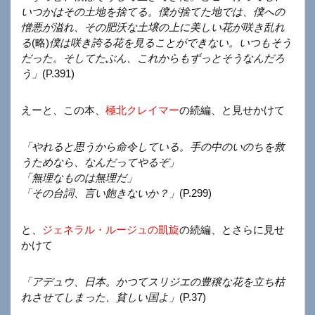
いつかはその土地を捨てる。僕が捨てた地では、僕への
憎悪が溢れ、その肥沃な土壌の上に美しい花が咲き乱れ
る
(略)
僕は咲き誇る花を見ることができない。いつもそう
だった。そしてたぶん、これからもずっとそうなんだろ
う」
(P.391)
えーと、この本、
極北クレイマー
の続編、と見せかけて
「やれると思うから命令している。手の中のいのちを救
うためなら、なんだってやるぞ」
「無理なものは無理だ」
「その台詞、言い飽きないか？」
(P.299)
と、
ジェネラル・ルージュの凱旋
の続編、とさらに見せ
かけて
「アデュウ、日本。かつてスリジエの豊穣な花を立ち枯
れさせてしまった、貧しい国よ」
(P.37)