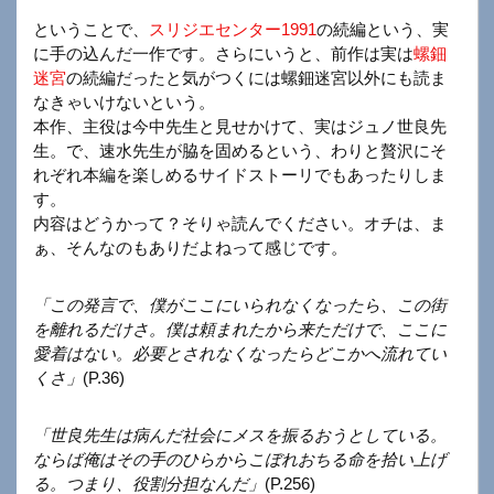
ということで、
スリジエセンター1991
の続編という、実
に手の込んだ一作です。さらにいうと、前作は実は
螺鈿
迷宮
の続編だったと気がつくには螺鈿迷宮以外にも読ま
なきゃいけないという。
本作、主役は今中先生と見せかけて、実はジュノ世良先
生。で、速水先生が脇を固めるという、わりと贅沢にそ
れぞれ本編を楽しめるサイドストーリでもあったりしま
す。
内容はどうかって？そりゃ読んでください。オチは、ま
ぁ、そんなのもありだよねって感じです。
「この発言で、僕がここにいられなくなったら、この街
を離れるだけさ。僕は頼まれたから来ただけで、ここに
愛着はない。必要とされなくなったらどこかへ流れてい
くさ」
(P.36)
「世良先生は病んだ社会にメスを振るおうとしている。
ならば俺はその手のひらからこぼれおちる命を拾い上げ
る。つまり、役割分担なんだ」
(P.256)