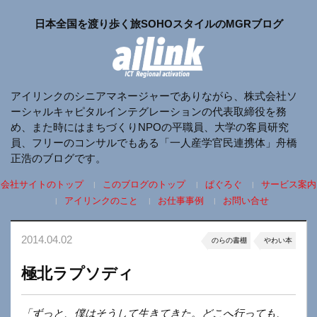
日本全国を渡り歩く旅SOHOスタイルのMGRブログ
アイリンクのシニアマネージャーでありながら、株式会社ソ
ーシャルキャピタルインテグレーションの代表取締役を務
め、また時にはまちづくりNPOの平職員、大学の客員研究
員、フリーのコンサルでもある「一人産学官民連携体」舟橋
正浩のブログです。
会社サイトのトップ
このブログのトップ
ぱぐろぐ
サービス案内
アイリンクのこと
お仕事事例
お問い合せ
2014.04.02
のらの書棚
やわい本
極北ラプソディ
「ずっと、僕はそうして生きてきた。どこへ行っても、