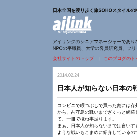
日本全国を渡り歩く旅SOHOスタイルの
アイリンクのシニアマネージャーであり
NPOの平職員、大学の客員研究員、フ
会社サイトのトップ
このブログのト
2014.02.24
日本人が知らない日本の
コンビニで暇つぶしで買った割には存外
から、占守島の戦いまでざくっと網羅
て、一冊で概ね事足ります。
まぁ、日本人が知らないまでは言いす
ような戦いもこまめに紹介しているの