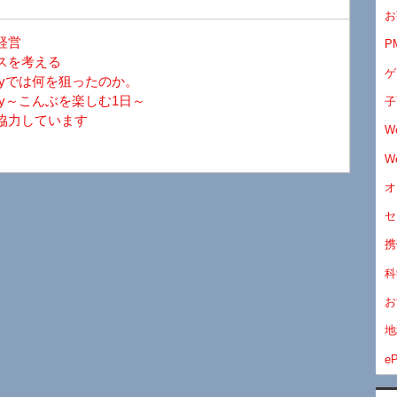
お
経営
P
スを考える
ゲ
ayでは何を狙ったのか。
y～こんぶを楽しむ1日～
子
協力しています
W
W
オ
セ
携
科
お
地
eP