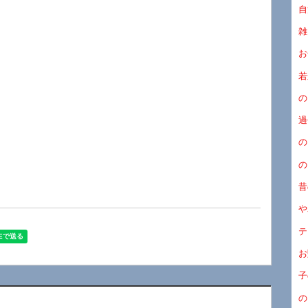
自
雑
お
若
の
過
の
の
昔
や
テ
お
子
の