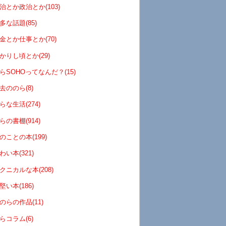
治とか政治とか(103)
多な話題(85)
金とか仕事とか(70)
かりし頃とか(29)
らSOHOってなんだ？(15)
去ののら(8)
らな生活(274)
らの書棚(914)
のことの本(199)
わい本(321)
クニカルな本(208)
堅い本(186)
のらの作品(11)
らコラム(6)