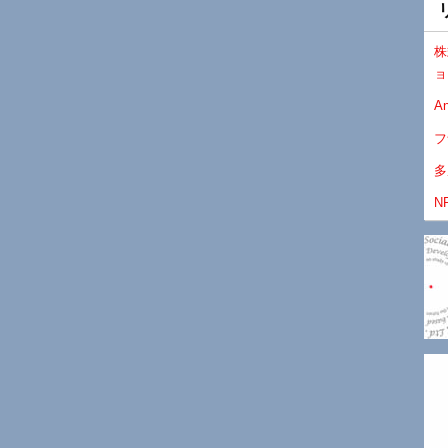
株
ョ
An
フ
多
N