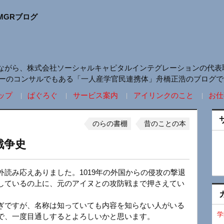
MGRブログ
ながら、株式会社ソーシャルキャピタルインテグレーションの代表
リーのコンサルでもある「一人産学官民連携体」舟橋正浩のブログで
ップ
ぱぐろぐ
サービス案内
アイリンクのこと
お仕
のらの書棚
昔のことの本
戦争史
読み応えありました。1019年の外国からの侵攻の撃退
しているの上に、元のアイヌとの攻防戦まで押さえてい
ぎですが、名称は知っていても内容を知らない人がいる
学
で、一度目通しするとよろしいかと思います。