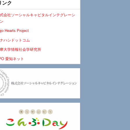
リンク
式会社ソーシャルキャピタルインテグレーシ
ン
jo Hearts Project
ナハシドットコム
摩大学情報社会学研究所
PO 愛知ネット