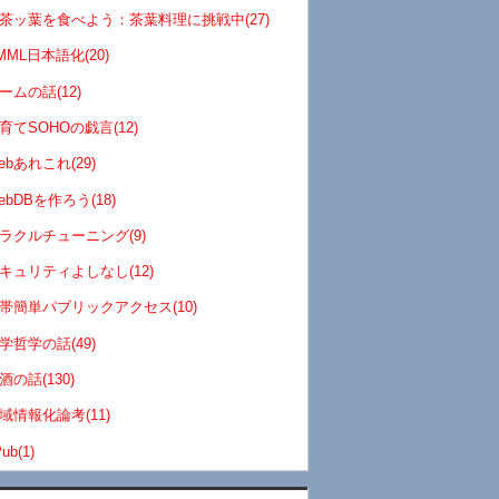
茶ッ葉を食べよう：茶葉料理に挑戦中(27)
MML日本語化(20)
ームの話(12)
育てSOHOの戯言(12)
ebあれこれ(29)
ebDBを作ろう(18)
ラクルチューニング(9)
キュリティよしなし(12)
帯簡単パブリックアクセス(10)
学哲学の話(49)
酒の話(130)
域情報化論考(11)
ub(1)