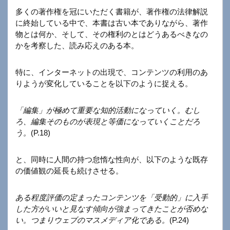
多くの著作権を冠にいただく書籍が、著作権の法律解説
に終始している中で、本書は古い本でありながら、著作
物とは何か、そして、その権利のとはどうあるべきなの
かを考察した、読み応えのある本。
特に、インターネットの出現で、コンテンツの利用のあ
りようが変化していることを以下のように捉える。
「編集」が極めて重要な知的活動になっていく。むし
ろ、編集そのものが表現と等価になっていくことだろ
う。
(P.18)
と、同時に人間の持つ怠惰な性向が、以下のような既存
の価値観の延長も続けさせる。
ある程度評価の定まったコンテンツを「受動的」に入手
した方がいいと見なす傾向が強まってきたことが否めな
い。つまりウェブのマスメディア化である。
(P.24)