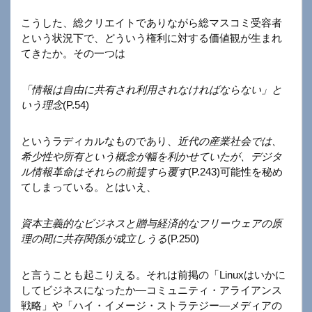
こうした、総クリエイトでありながら総マスコミ受容者
という状況下で、どういう権利に対する価値観が生まれ
てきたか。その一つは
「情報は自由に共有され利用されなければならない」と
いう理念
(P.54)
というラディカルなものであり、
近代の産業社会では、
希少性や所有という概念が幅を利かせていたが、デジタ
ル情報革命はそれらの前提すら覆す
(P.243)可能性を秘め
てしまっている。とはいえ、
資本主義的なビジネスと贈与経済的なフリーウェアの原
理の間に共存関係が成立しうる
(P.250)
と言うことも起こりえる。それは前掲の「Linuxはいかに
してビジネスになったか―コミュニティ・アライアンス
戦略」や「ハイ・イメージ・ストラテジー―メディアの