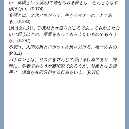
いい就職という望み)で達せられる夢とは、なんともはや
情けない。
(P.174)
文明とは、文化とちがって、生きるマナーのことであ
る。
(P.233)
(男は女に対して)
支柱とか拠りどころであってもかまわな
いと思うほどの、度量をもってもらえないものであろう
か。
(P.297)
不安は、人間の男とロボットの男を分ける、唯一のもの
(P.312)
パトロンとは、リスクを甘んじて受ける行為であり、同
時に、学者であろうが芸術家であろうが、対象となる相
手と、運命を共同分担する行為をいう。
(P.376)