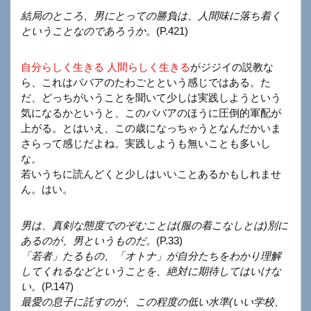
結局のところ、男にとっての勝負は、人間味に落ち着く
ということなのであろうか。
(P.421)
自分らしく生きる 人間らしく生きる
がジジイの説教な
ら、これはババアのたわごとという感じではある。た
だ、どっちがいうことを聞いて少しは実践しようという
気になるかというと、このババアのほうに圧倒的軍配が
上がる。とはいえ、この歳になっちゃうとなんだかいま
さらって感じだよね。実践しようも無いことも多いし
な。
若いうちに読んどくと少しはいいことあるかもしれませ
ん。はい。
男は、真剣な態度でのぞむことは(服の着こなしとは)別に
あるのが、男というものだ。
(P.33)
「若者」たるもの、「オトナ」が自分たちをわかり理解
してくれるなどということを、絶対に期待してはいけな
い。
(P.147)
最愛の息子に託すのが、この程度の低い水準(いい学校、