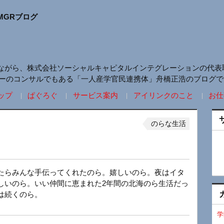
MGRブログ
ながら、株式会社ソーシャルキャピタルインテグレーションの代表
リーのコンサルでもある「一人産学官民連携体」舟橋正浩のブログで
ップ
ぱぐろぐ
サービス案内
アイリンクのこと
お仕
のらな生活
たらみんな手伝ってくれたのら。嬉しいのら。夜はイタ
しいのら。いい仲間に恵まれた2年間の北海のら生活だっ
は続くのら。
学