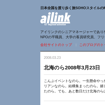
日本全国を渡り歩く旅SOHOスタイルの
アイリンクのシニアマネージャーであり
NPOの平職員、大学の客員研究員、フ
会社サイトのトップ
このブログのト
2008.03.23
北海のら2008年3月23日
こんぶイベントなのら。一生懸命やっ
リアンなのら。結構集まったのら。嬉
たのら。でも、あと数日だけ北海のら