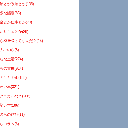
治とか政治とか(103)
多な話題(85)
金とか仕事とか(70)
かりし頃とか(29)
らSOHOってなんだ？(15)
去ののら(8)
らな生活(274)
らの書棚(914)
のことの本(199)
わい本(321)
クニカルな本(208)
堅い本(186)
のらの作品(11)
らコラム(6)