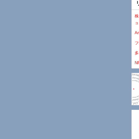
株
ョ
An
フ
多
N