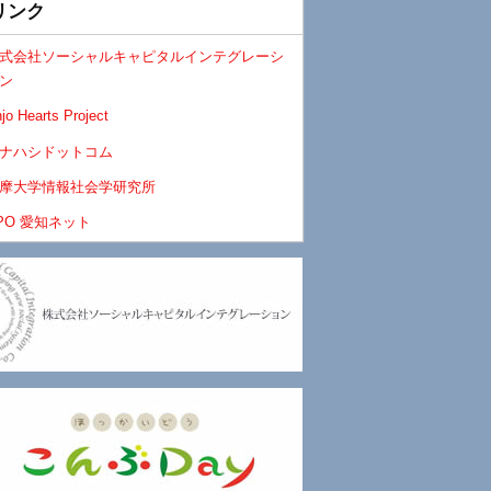
リンク
式会社ソーシャルキャピタルインテグレーシ
ン
jo Hearts Project
ナハシドットコム
摩大学情報社会学研究所
PO 愛知ネット