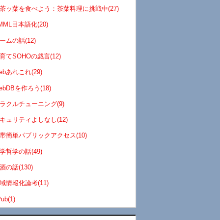
茶ッ葉を食べよう：茶葉料理に挑戦中(27)
MML日本語化(20)
ームの話(12)
育てSOHOの戯言(12)
ebあれこれ(29)
ebDBを作ろう(18)
ラクルチューニング(9)
キュリティよしなし(12)
帯簡単パブリックアクセス(10)
学哲学の話(49)
酒の話(130)
域情報化論考(11)
ub(1)