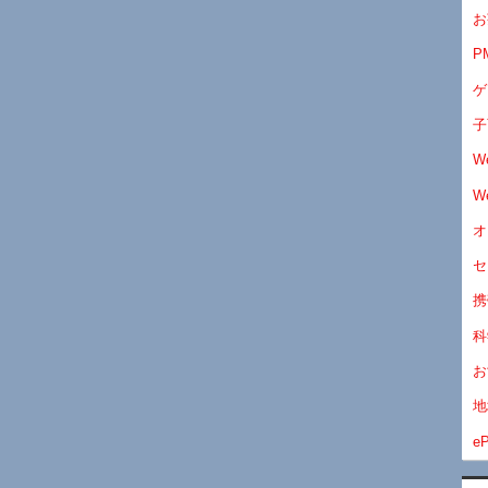
お
P
ゲ
子
W
W
オ
セ
携
科
お
地
eP