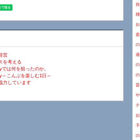
自
雑
お
若
の
経営
過
スを考える
の
ayでは何を狙ったのか。
の
y～こんぶを楽しむ1日～
協力しています
昔
や
テ
お
子
の