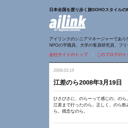
日本全国を渡り歩く旅SOHOスタイルの
アイリンクのシニアマネージャーであり
NPOの平職員、大学の客員研究員、フ
会社サイトのトップ
このブログのト
2008.03.19
江差のら2008年3月19日
ひさびさに、のらーって感じの、のら
江差まで行ったのら。正しく、のら飲
ら。残念なのら。