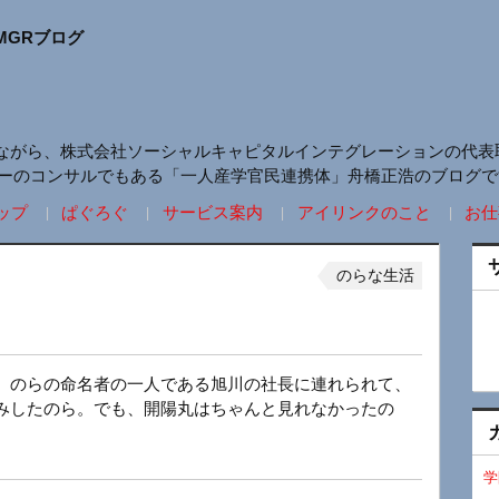
MGRブログ
ながら、株式会社ソーシャルキャピタルインテグレーションの代表
リーのコンサルでもある「一人産学官民連携体」舟橋正浩のブログで
ップ
ぱぐろぐ
サービス案内
アイリンクのこと
お仕
のらな生活
。のらの命名者の一人である旭川の社長に連れられて、
みしたのら。でも、開陽丸はちゃんと見れなかったの
学