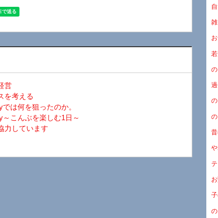
自
雑
お
若
の
経営
過
スを考える
の
ayでは何を狙ったのか。
の
y～こんぶを楽しむ1日～
協力しています
昔
や
テ
お
子
の