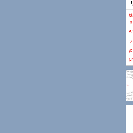
株
ョ
An
フ
多
N