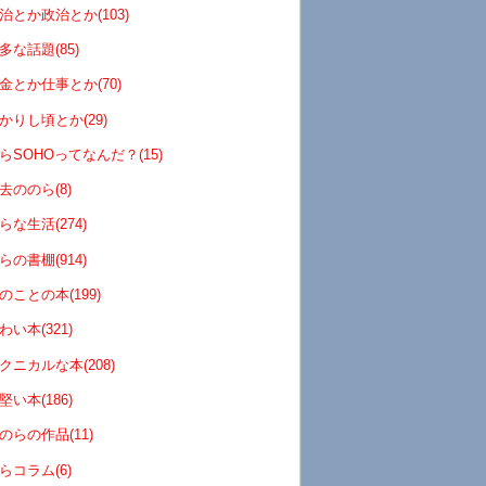
治とか政治とか(103)
多な話題(85)
金とか仕事とか(70)
かりし頃とか(29)
らSOHOってなんだ？(15)
去ののら(8)
らな生活(274)
らの書棚(914)
のことの本(199)
わい本(321)
クニカルな本(208)
堅い本(186)
のらの作品(11)
らコラム(6)