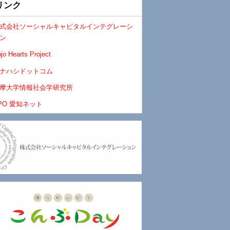
リンク
式会社ソーシャルキャピタルインテグレーシ
ン
jo Hearts Project
ナハシドットコム
摩大学情報社会学研究所
PO 愛知ネット