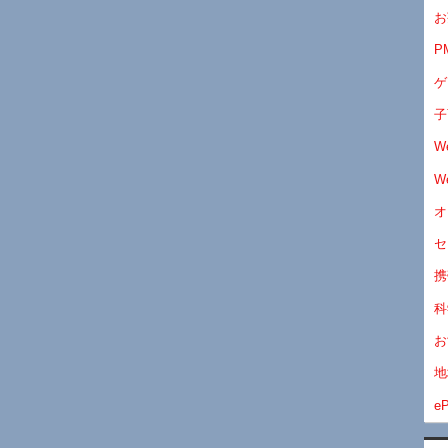
お
P
ゲ
子
W
W
オ
セ
携
科
お
地
eP