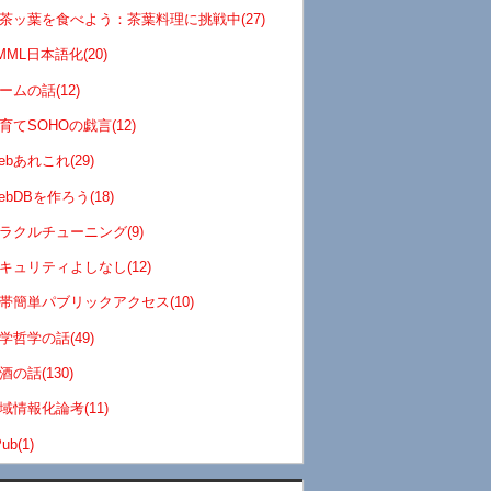
茶ッ葉を食べよう：茶葉料理に挑戦中(27)
MML日本語化(20)
ームの話(12)
育てSOHOの戯言(12)
ebあれこれ(29)
ebDBを作ろう(18)
ラクルチューニング(9)
キュリティよしなし(12)
帯簡単パブリックアクセス(10)
学哲学の話(49)
酒の話(130)
域情報化論考(11)
ub(1)