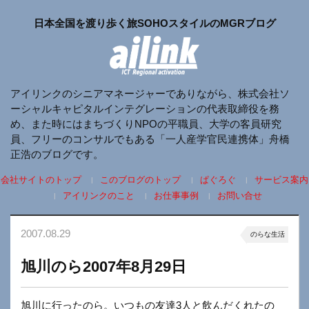
日本全国を渡り歩く旅SOHOスタイルのMGRブログ
アイリンクのシニアマネージャーでありながら、株式会社ソ
ーシャルキャピタルインテグレーションの代表取締役を務
め、また時にはまちづくりNPOの平職員、大学の客員研究
員、フリーのコンサルでもある「一人産学官民連携体」舟橋
正浩のブログです。
会社サイトのトップ
このブログのトップ
ぱぐろぐ
サービス案内
アイリンクのこと
お仕事事例
お問い合せ
2007.08.29
のらな生活
旭川のら2007年8月29日
旭川に行ったのら。いつもの友達3人と飲んだくれたの