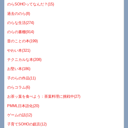
のらSOHOってなんだ？(15)
過去ののら(8)
のらな生活(274)
のらの書棚(914)
昔のことの本(199)
やわい本(321)
テクニカルな本(208)
お堅い本(186)
子のらの作品(11)
のらコラム(6)
お茶ッ葉を食べよう：茶葉料理に挑戦中(27)
PMML日本語化(20)
ゲームの話(12)
子育てSOHOの戯言(12)