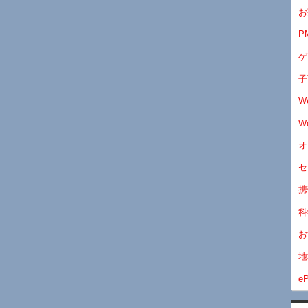
お
P
ゲ
子
W
W
オ
セ
携
科
お
地
eP