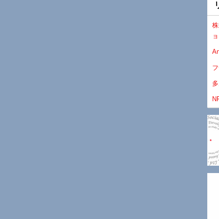
株
ョ
An
フ
多
N