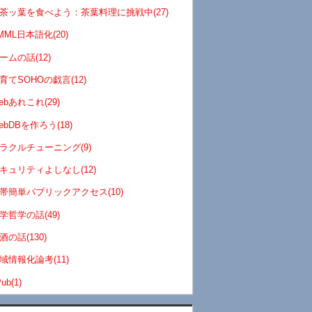
茶ッ葉を食べよう：茶葉料理に挑戦中(27)
MML日本語化(20)
ームの話(12)
育てSOHOの戯言(12)
ebあれこれ(29)
ebDBを作ろう(18)
ラクルチューニング(9)
キュリティよしなし(12)
帯簡単パブリックアクセス(10)
学哲学の話(49)
酒の話(130)
域情報化論考(11)
ub(1)