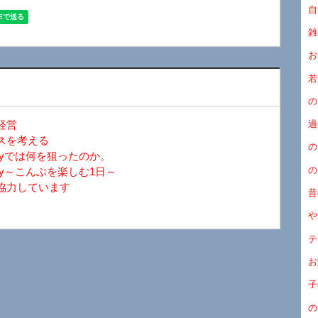
自
雑
お
若
の
経営
過
スを考える
の
ayでは何を狙ったのか。
の
y～こんぶを楽しむ1日～
協力しています
昔
や
テ
お
子
の