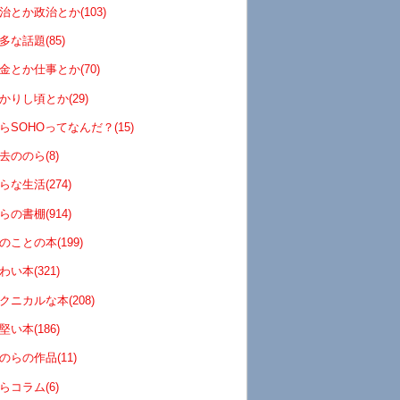
治とか政治とか(103)
多な話題(85)
金とか仕事とか(70)
かりし頃とか(29)
らSOHOってなんだ？(15)
去ののら(8)
らな生活(274)
らの書棚(914)
のことの本(199)
わい本(321)
クニカルな本(208)
堅い本(186)
のらの作品(11)
らコラム(6)