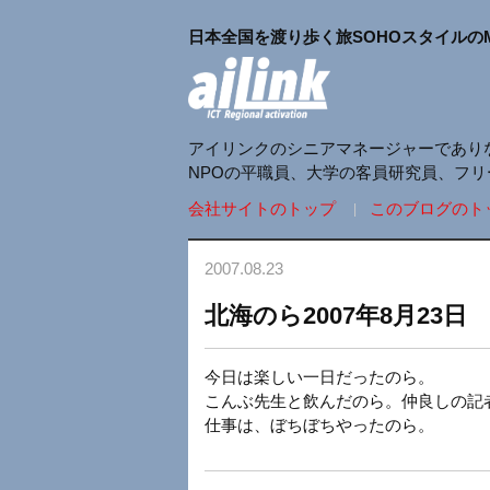
日本全国を渡り歩く旅SOHOスタイルの
アイリンクのシニアマネージャーであり
NPOの平職員、大学の客員研究員、フ
会社サイトのトップ
このブログのト
2007.08.23
北海のら2007年8月23日
今日は楽しい一日だったのら。
こんぶ先生と飲んだのら。仲良しの記
仕事は、ぼちぼちやったのら。