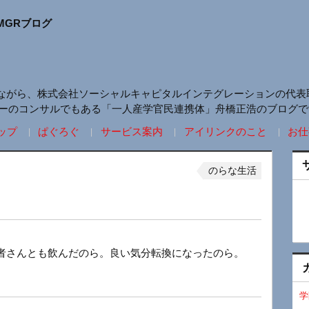
MGRブログ
ながら、株式会社ソーシャルキャピタルインテグレーションの代表
リーのコンサルでもある「一人産学官民連携体」舟橋正浩のブログで
ップ
ぱぐろぐ
サービス案内
アイリンクのこと
お仕
のらな生活
者さんとも飲んだのら。良い気分転換になったのら。
学