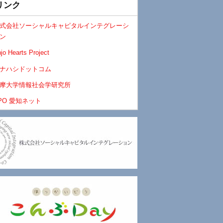
リンク
式会社ソーシャルキャピタルインテグレーシ
ン
jo Hearts Project
ナハシドットコム
摩大学情報社会学研究所
PO 愛知ネット