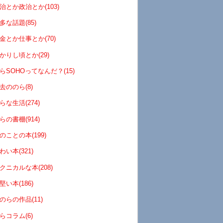
治とか政治とか(103)
多な話題(85)
金とか仕事とか(70)
かりし頃とか(29)
らSOHOってなんだ？(15)
去ののら(8)
らな生活(274)
らの書棚(914)
のことの本(199)
わい本(321)
クニカルな本(208)
堅い本(186)
のらの作品(11)
らコラム(6)