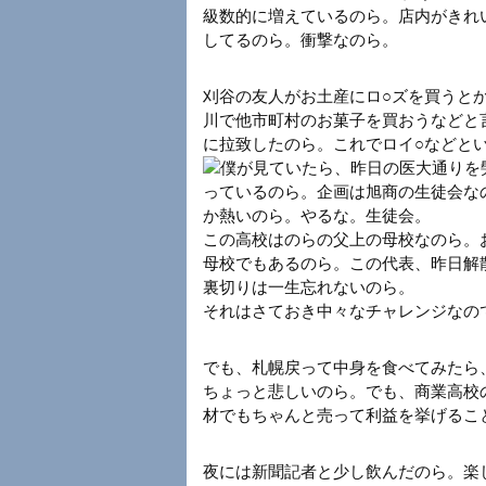
級数的に増えているのら。店内がきれ
してるのら。衝撃なのら。
刈谷の友人がお土産にロ○ズを買うと
川で他市町村のお菓子を買おうなどと
に拉致したのら。これでロイ○などと
僕が見ていたら、昨日の医大通りを
っているのら。企画は旭商の生徒会な
か熱いのら。やるな。生徒会。
この高校はのらの父上の母校なのら。
母校でもあるのら。この代表、昨日解
裏切りは一生忘れないのら。
それはさておき中々なチャレンジなの
でも、札幌戻って中身を食べてみたら、
ちょっと悲しいのら。でも、商業高校
材でもちゃんと売って利益を挙げるこ
夜には新聞記者と少し飲んだのら。楽