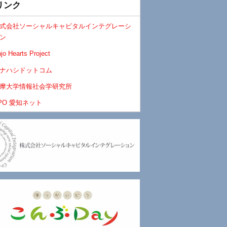
リンク
式会社ソーシャルキャピタルインテグレーシ
ン
jo Hearts Project
ナハシドットコム
摩大学情報社会学研究所
PO 愛知ネット