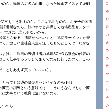
自
いのら。蜂屋の店名の由来になった蜂蜜アイスまで復刻
雑
お
か暴言を吐き出すのら。ここは旭川なのら。お菓子の国旭
言語道断なのら。館のオサと共謀して地場産品センター
若
いう世迷言は言わせないのら。
の
髣髴とさせる「旭商せんべい」と「旭商ラーメン」が売
過
のら。激しい生徒会人生を送ったものとしては、なかな
の
おまけに、昨日の裏切り者の旭川SOHO協議会の代表の
の
散して仕事するフリして独りでのみに行ったのら。この
昔
で、とりあえず買っていくのら。
や
テ
とっても普通の薄焼きセンベイなのら(T-T)
の商売の訓練という意味では、こういうなんでもない商
お
とは大事という教育に違いないのら。
子
の
しいのら。