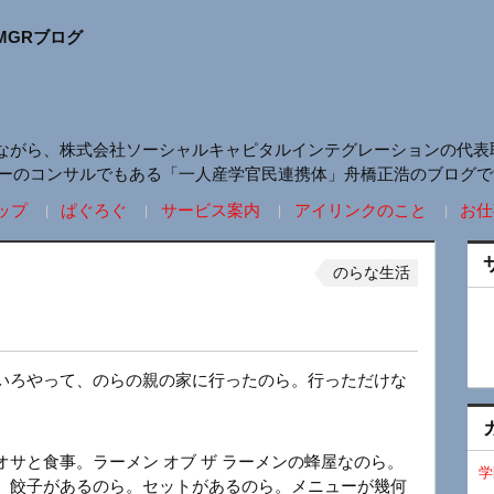
MGRブログ
ながら、株式会社ソーシャルキャピタルインテグレーションの代表
リーのコンサルでもある「一人産学官民連携体」舟橋正浩のブログで
ップ
ぱぐろぐ
サービス案内
アイリンクのこと
お仕
のらな生活
いろやって、のらの親の家に行ったのら。行っただけな
サと食事。ラーメン オブ ザ ラーメンの蜂屋なのら。
学
。餃子があるのら。セットがあるのら。メニューが幾何