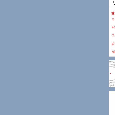
株
ョ
An
フ
多
N