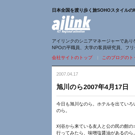
日本全国を渡り歩く旅SOHOスタイルの
アイリンクのシニアマネージャーであり
NPOの平職員、大学の客員研究員、フ
会社サイトのトップ
このブログのト
2007.04.17
旭川のら2007年4月17日
今日も旭川なのら。ホテルを出ていろ
のら。
刈谷から来ている友人と公の民の館のオ
行ってみたら、味噌塩醤油があるのら