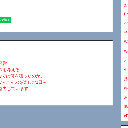
お
P
ゲ
子
W
W
オ
経営
スを考える
セ
ayでは何を狙ったのか。
携
y～こんぶを楽しむ1日～
科
協力しています
お
地
eP