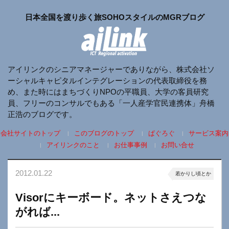
日本全国を渡り歩く旅SOHOスタイルのMGRブログ
アイリンクのシニアマネージャーでありながら、株式会社ソ
ーシャルキャピタルインテグレーションの代表取締役を務
め、また時にはまちづくりNPOの平職員、大学の客員研究
員、フリーのコンサルでもある「一人産学官民連携体」舟橋
正浩のブログです。
会社サイトのトップ
このブログのトップ
ぱぐろぐ
サービス案内
アイリンクのこと
お仕事事例
お問い合せ
2012.01.22
若かりし頃とか
Visorにキーボード。ネットさえつな
がれば...