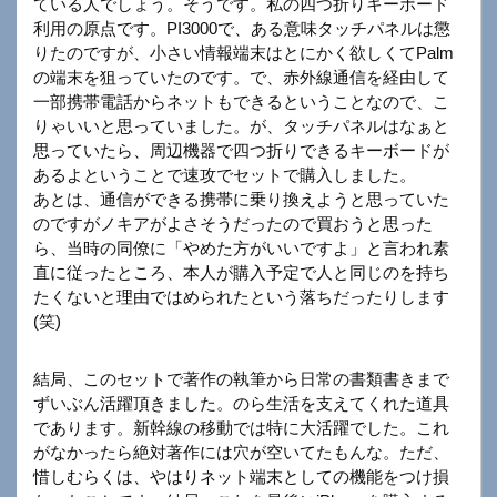
ている人でしょう。そうです。私の四つ折りキーボード
利用の原点です。PI3000で、ある意味タッチパネルは懲
りたのですが、小さい情報端末はとにかく欲しくてPalm
の端末を狙っていたのです。で、赤外線通信を経由して
一部携帯電話からネットもできるということなので、こ
りゃいいと思っていました。が、タッチパネルはなぁと
思っていたら、周辺機器で四つ折りできるキーボードが
あるよということで速攻でセットで購入しました。
あとは、通信ができる携帯に乗り換えようと思っていた
のですがノキアがよさそうだったので買おうと思った
ら、当時の同僚に「やめた方がいいですよ」と言われ素
直に従ったところ、本人が購入予定で人と同じのを持ち
たくないと理由ではめられたという落ちだったりします
(笑)
結局、このセットで著作の執筆から日常の書類書きまで
ずいぶん活躍頂きました。のら生活を支えてくれた道具
であります。新幹線の移動では特に大活躍でした。これ
がなかったら絶対著作には穴が空いてたもんな。ただ、
惜しむらくは、やはりネット端末としての機能をつけ損