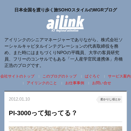
日本全国を渡り歩く旅SOHOスタイルのMGRブログ
アイリンクのシニアマネージャーでありながら、株式会社ソ
ーシャルキャピタルインテグレーションの代表取締役を務
め、また時にはまちづくりNPOの平職員、大学の客員研究
員、フリーのコンサルでもある「一人産学官民連携体」舟橋
正浩のブログです。
会社サイトのトップ
このブログのトップ
ぱぐろぐ
サービス案内
アイリンクのこと
お仕事事例
お問い合せ
2012.01.10
若かりし頃とか
PI-3000って知ってる？