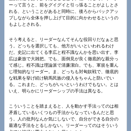
ーって言うと、前をグイグイと引っ張ることがよしとさ
れる、ということがあると同時に、後ろからバックアッ
プしながら全体を押し上げて目的に向かわせるというの
もよしとされる。
そう考えると、リーダーなんてそんな役回りだなぁと思
う。どっちを選択しても、他方がいいといわれるわけ
だ。史記に出てくる李広と程不識なんかを思い出す。李
広は豪放で大雑把。でも、面倒見が良く徹底的な親分っ
て感じ。程不識は理論派で清廉潔白。でも、軍規を重ん
じ理知的なリーダー。ま、どっちも対匈奴戦で、徹底的
な戦果を挙げ続け騎馬民族の侵入をちゃんと防いでい
る。これまた、どっちがいいというわけでもない。とは
いえ、明らかにリーダーシップの手法は異なる。
こういうことを踏まえると、人を動かす手法ってのは相
矛盾しているいくつもの手法からなっているんだと思
う。人の批判なんか気にしないで、自分ができる自分の
最適な手法をとるしかない。リーダーってのはそういう