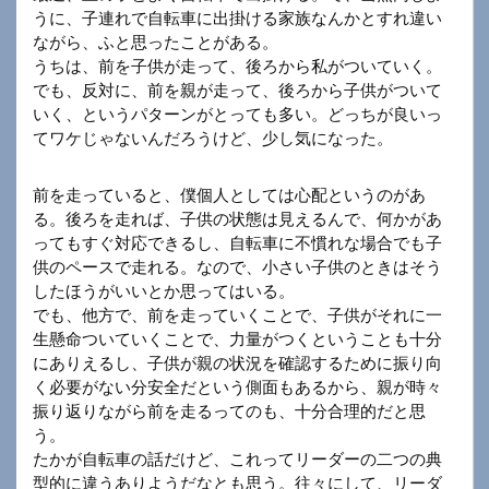
うに、子連れで自転車に出掛ける家族なんかとすれ違い
ながら、ふと思ったことがある。
うちは、前を子供が走って、後ろから私がついていく。
でも、反対に、前を親が走って、後ろから子供がついて
いく、というパターンがとっても多い。どっちが良いっ
てワケじゃないんだろうけど、少し気になった。
前を走っていると、僕個人としては心配というのがあ
る。後ろを走れば、子供の状態は見えるんで、何かがあ
ってもすぐ対応できるし、自転車に不慣れな場合でも子
供のペースで走れる。なので、小さい子供のときはそう
したほうがいいとか思ってはいる。
でも、他方で、前を走っていくことで、子供がそれに一
生懸命ついていくことで、力量がつくということも十分
にありえるし、子供が親の状況を確認するために振り向
く必要がない分安全だという側面もあるから、親が時々
振り返りながら前を走るってのも、十分合理的だと思
う。
たかが自転車の話だけど、これってリーダーの二つの典
型的に違うありようだなとも思う。往々にして、リーダ