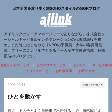
日本全国を渡り歩く旅SOHOスタイルのMGRブログ
アイリンクのシニアマネージャーでありながら、株式会社ソ
ーシャルキャピタルインテグレーションの代表取締役を務
め、また時にはまちづくりNPOの平職員、大学の客員研究
員、フリーのコンサルでもある「一人産学官民連携体」舟橋
正浩のブログです。
会社サイトのトップ
このブログのトップ
ぱぐろぐ
サービス案内
アイリンクのこと
お仕事事例
お問い合せ
2006.08.11
お金とか仕事とか
ひとを動かす
最近、上の子とよく自転車で出掛ける。で、当然同じよ