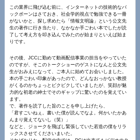
この業界に飛び込む前に、インターネットの技術的なバ
ックボーンはさておき、社会学的視点で勉強できる一冊
がないかと、探し求めたら「情報文明論」という公文先
生の著作に行き当たり、なかなか手ごわい本でしたが読
了して考え方を叩き込んでみたのが始まりといえば始ま
りです。
その後、JCCに勤めて動画配信事業の担当をやっていた
のですが、そこのトークショーのゲストになんと公文先
生がおみえになって、ご本人に始めてお会いしました。
本の手ごわい印象があったので、どんなおっかない教授
がくるのかちょっとビクビクしていましたが、笑顔が魅
力的な初老の紳士でそのギャップに驚いたのを覚えてい
ます。
で、著作を読了した旨のことを申し上げたら、
「君すごいねぇ。書いた僕が読んでなよ。何かいたかあ
んまり覚えてないし（笑）」
などと、ジョークを飛ばし緊張していた若造の僕をリラ
ックスさせてくださいまいた。