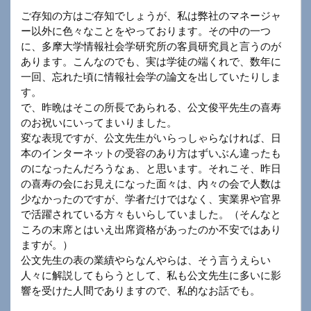
ご存知の方はご存知でしょうが、私は弊社のマネージャ
ー以外に色々なことをやっております。その中の一つ
に、多摩大学情報社会学研究所の客員研究員と言うのが
あります。こんなのでも、実は学徒の端くれで、数年に
一回、忘れた頃に情報社会学の論文を出していたりしま
す。
で、昨晩はそこの所長であられる、公文俊平先生の喜寿
のお祝いにいってまいりました。
変な表現ですが、公文先生がいらっしゃらなければ、日
本のインターネットの受容のあり方はずいぶん違ったも
のになったんだろうなぁ、と思います。それこそ、昨日
の喜寿の会にお見えになった面々は、内々の会で人数は
少なかったのですが、学者だけではなく、実業界や官界
で活躍されている方々もいらしていました。（そんなと
ころの末席とはいえ出席資格があったのか不安ではあり
ますが。）
公文先生の表の業績やらなんやらは、そう言うえらい
人々に解説してもらうとして、私も公文先生に多いに影
響を受けた人間でありますので、私的なお話でも。