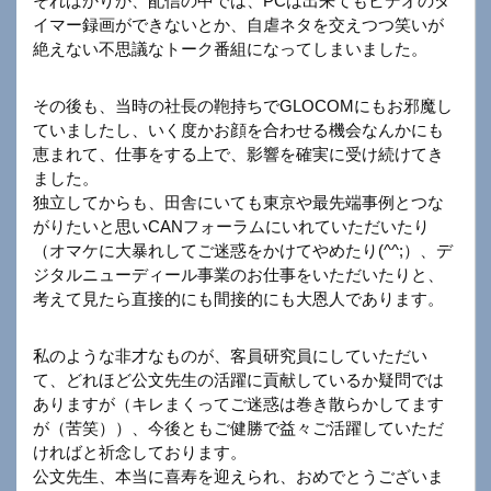
そればかりか、配信の中では、PCは出来てもビデオのタ
イマー録画ができないとか、自虐ネタを交えつつ笑いが
絶えない不思議なトーク番組になってしまいました。
その後も、当時の社長の鞄持ちでGLOCOMにもお邪魔し
ていましたし、いく度かお顔を合わせる機会なんかにも
恵まれて、仕事をする上で、影響を確実に受け続けてき
ました。
独立してからも、田舎にいても東京や最先端事例とつな
がりたいと思いCANフォーラムにいれていただいたり
（オマケに大暴れしてご迷惑をかけてやめたり(^^;）、デ
ジタルニューディール事業のお仕事をいただいたりと、
考えて見たら直接的にも間接的にも大恩人であります。
私のような非才なものが、客員研究員にしていただい
て、どれほど公文先生の活躍に貢献しているか疑問では
ありますが（キレまくってご迷惑は巻き散らかしてます
が（苦笑））、今後ともご健勝で益々ご活躍していただ
ければと祈念しております。
公文先生、本当に喜寿を迎えられ、おめでとうございま