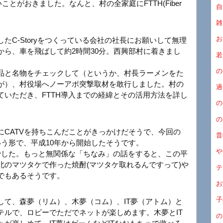
ことがおきました。なんと、村の全家庭にFTTH(Fiber
自
雑
お
たC-Storyをつくっている会社の社長にお願いして無理
から、車を飛ばして約2時間30分。西興部村に着きまし
若
の
産品と名物をチェックして（というか、村長ラーメンをた
が）、村役場へノーアポ突撃取材を敢行しました。村の
過
いただき、FTTH導入までの経緯とその活用方法を詳し
の
の
にCATVを持ちこんだことがきっかけだそうで、今回の
昔
いう形で、平成10年から開始したそうです。
や
でした。もっと無関係な「ちなみ」の話をすると、この平
北のマツタケで作った焼酎(マツタケ取れるんですって)や
テ
でもあるそうです。
お
子
して、森夢（リム）、木夢（コム）、IT夢（アトム）と
テルで、ロビーでただでネットが楽しめます。木夢とIT
の