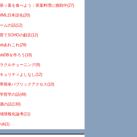
茶ッ葉を食べよう：茶葉料理に挑戦中(27)
MML日本語化(20)
ームの話(12)
育てSOHOの戯言(12)
ebあれこれ(29)
ebDBを作ろう(18)
ラクルチューニング(9)
キュリティよしなし(12)
帯簡単パブリックアクセス(10)
学哲学の話(49)
酒の話(130)
域情報化論考(11)
ub(1)