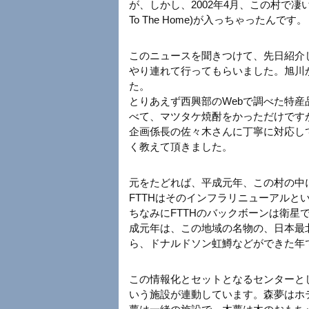
が、しかし、2002年4月、この村で凄い
To The Home)が入っちゃったんです。
このニュースを聞きつけて、先日紹介し
やり連れて行ってもらいました。旭川
た。
とりあえず西興部のWebで調べた特
べて、マツタケ焼酎をかっただけです
企画係長の佐々木さんに丁寧に対応して
く教えて頂きました。
元をたどれば、平成元年、この村の中
FTTHはそのインフラリニューアルと
ちなみにFTTHのバックボーンは衛星
成元年は、この地域の名物の、日本最
ら、ドナルドソン虹鱒などができた年
この情報化とセットとなるセンターと
いう施設が連動しています。森夢はホ