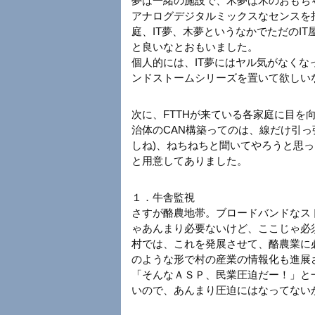
夢は一緒の施設で、木夢は木のおもちゃ
アナログデジタルミックスなセンスを
庭、IT夢、木夢というなかでただのI
と良いなとおもいました。
個人的には、IT夢にはヤル気がなくな
ンドストームシリーズを置いて欲しい
次に、FTTHが来ている各家庭に目を
治体のCAN構築ってのは、線だけ引っ
しね)、ねちねちと聞いてやろうと思
と用意してありました。
１．牛舎監視
さすが酪農地帯。ブロードバンドなス
ゃあんまり必要ないけど、ここじゃ必
村では、これを発展させて、酪農業に
のような形で村の産業の情報化も進展
「そんなＡＳＰ、民業圧迫だー！」と
いので、あんまり圧迫にはなってない