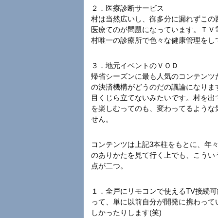
２．医療診断サービス
村は当然広いし、御多分に漏れずこの
医療てのが問題になっています。ＴＶ
村唯一の診療所で色々な健康管理をし
３．地元イベントのＶＯＤ
帰省シーズンに最も人気のコンテンツ
の決済機構がどうのだの議論になりま
目くじら立てないみたいです。村を出て
を楽しむってのも、変わってるような気
せん。
コンテンツは上記3本柱をもとに、年
のありかたを見て行く上でも、こうい
点が二つ。
１．全戸にリモコンで使えるTV接続
って、単に以前自分が開発に携わってい
しかったりします(笑)