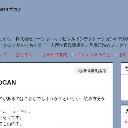
MGRブログ
ながら、株式会社ソーシャルキャピタルインテグレーションの代表
リーのコンサルでもある「一人産学官民連携体」舟橋正浩のブログで
ップ
ぱぐろぐ
サービス案内
アイリンクのこと
お仕
地域情報化論考
CAN
のがあるのはご存じでしょうか？というか、読み方分か
・こ・っ・ぺ」。
だそうです。
学
ても山の中。