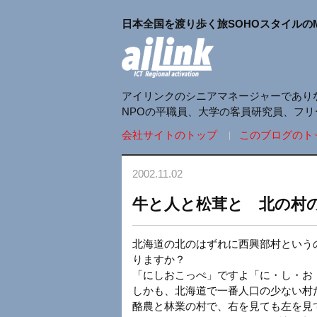
日本全国を渡り歩く旅SOHOスタイルの
アイリンクのシニアマネージャーであり
NPOの平職員、大学の客員研究員、フ
会社サイトのトップ
このブログのト
2002.11.02
牛と人と松茸と 北の村の
北海道の北のはずれに西興部村という
りますか？
「にしおこっぺ」ですよ「に・し・お
しかも、北海道で一番人口の少ない村
酪農と林業の村で、右を見ても左を見