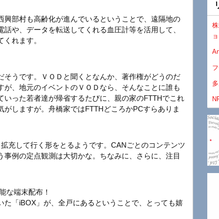
西興部村も高齢化が進んでいるということで、遠隔地の
株
電話や、データを転送してくれる血圧計等を活用して、
ョ
てくれます。
An
フ
だそうです。ＶＯＤと聞くとなんか、著作権がどうのだ
多
すが、地元のイベントのＶＯＤなら、そんなことに誰も
いった若者達が帰省するたびに、親の家のFTTHでこれ
N
がしますが。舟橋家ではFTTHどころかPCすらありま
々拡充して行く形をとるようです。CANごとのコンテンツ
う事例の定点観測は大切かな。ちなみに、さらに、注目
可能な端末配布！
た「iBOX」が、全戸にあるということで、とっても嬉