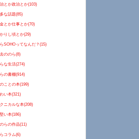
治とか政治とか(103)
多な話題(85)
金とか仕事とか(70)
かりし頃とか(29)
らSOHOってなんだ？(15)
去ののら(8)
らな生活(274)
らの書棚(914)
のことの本(199)
わい本(321)
クニカルな本(208)
堅い本(186)
のらの作品(11)
らコラム(6)