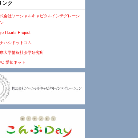
リンク
式会社ソーシャルキャピタルインテグレーシ
ン
jo Hearts Project
ナハシドットコム
摩大学情報社会学研究所
PO 愛知ネット