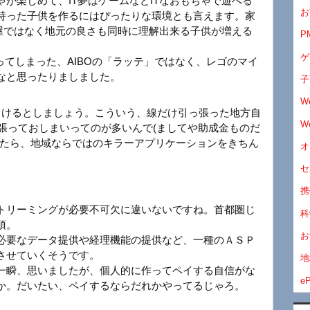
が楽しめて、IT夢はゲームなどITなおもちゃで遊べる
お
持った子供を作るにはぴったりな環境とも言えます。家
T屋ではなく地元の良さも同時に理解出来る子供が増える
P
ゲ
ってしまった、AIBOの「ラッテ」ではなく、レゴのマイ
なと思ったりましました。
子
W
向けるとしましょう。こういう、線だけ引っ張った地方自
W
張っておしまいってのが多いんで(ましてや助成金ものだ
ったら、地域ならではのキラーアプリケーションをきちん
オ
セ
携
トリーミングが必要不可欠に違いないですね。首都圏じ
科
須。
お
必要なデータ提供や経理機能の提供など、一種のＡＳＰ
させていくそうです。
地
一瞬、思いましたが、個人的に作ってペイする自信がな
eP
か。だいたい、ペイするならだれかやってるじゃろ。