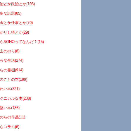
治とか政治とか(103)
多な話題(85)
金とか仕事とか(70)
かりし頃とか(29)
らSOHOってなんだ？(15)
去ののら(8)
らな生活(274)
らの書棚(914)
のことの本(199)
わい本(321)
クニカルな本(208)
堅い本(186)
のらの作品(11)
らコラム(6)