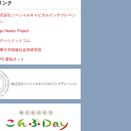
リンク
式会社ソーシャルキャピタルインテグレーシ
ン
jo Hearts Project
ナハシドットコム
摩大学情報社会学研究所
PO 愛知ネット