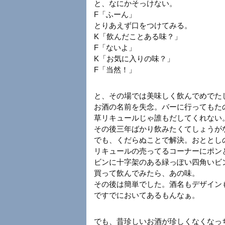
と、なにかそっけない。
F「ふーん」
とりあえず口をつけてみる。
K「飲んだことある味？」
F「ないよ」
K「お気に入りの味？」
F「当然！」
と、その場では美味しく飲んでめでた
お酒の名前を失念。バーに行ってもた
草リキュールじゃ誰もだしてくれない
その後三年ばかり飲みたくてしょうが
でも、くだらぬことで解決。おととし
リキュールの売ってるコーナーにポン
ビンに十字架のある緑っぽい四角いビ
買って飲んでみたら、あの味。
その後は簡単でした。酒名もデザイン
ですでにおいてあるもんなぁ。
でも、昔珍しいお酒が珍しくなくなっ