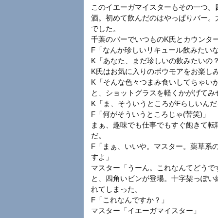
このイエーガマイスターもその一つ。
酒。初めて飲んだのはやっぱりバー。
でした。
千葉のバーでいつものK氏とカウンタ
F「なんか珍しいリキュール飲みたい
K「あなた、まだ珍しいの飲みたいの
K氏はお気に入りのボウモアをお楽し
K「そんな色々つまみ食いしてちゃいか
と、ショットグラスを軽くかがげてみ
K「ま、そういうところがFらしいん
F「何がそういうところじゃ(苦笑)」
まぁ、趣味でも仕事でもすぐ飽きて転
だ。
F「まぁ、いいや。マスター。薬草系
すよ」
マスター「うーん。これなんてどうで
と、四角いビンが登場。十字架っぽい
れてしまった。
F「これなんですか？」
マスター「イエーガマイスター」