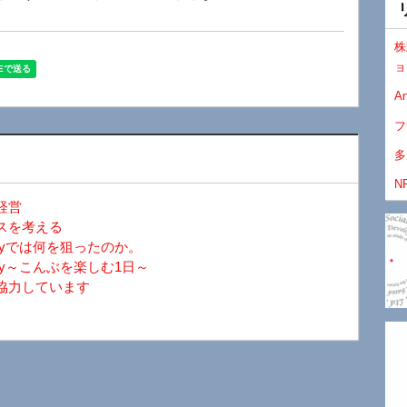
株
ョ
An
フ
多
N
経営
スを考える
ayでは何を狙ったのか。
y～こんぶを楽しむ1日～
協力しています