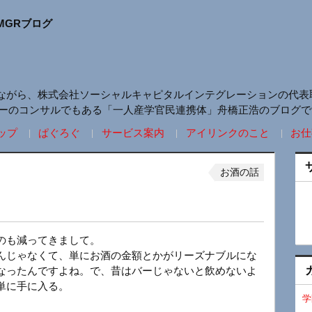
MGRブログ
ながら、株式会社ソーシャルキャピタルインテグレーションの代表
リーのコンサルでもある「一人産学官民連携体」舟橋正浩のブログで
ップ
ぱぐろぐ
サービス案内
アイリンクのこと
お仕
お酒の話
のも減ってきまして。
んじゃなくて、単にお酒の金額とかがリーズナブルにな
なったんですよね。で、昔はバーじゃないと飲めないよ
単に手に入る。
学