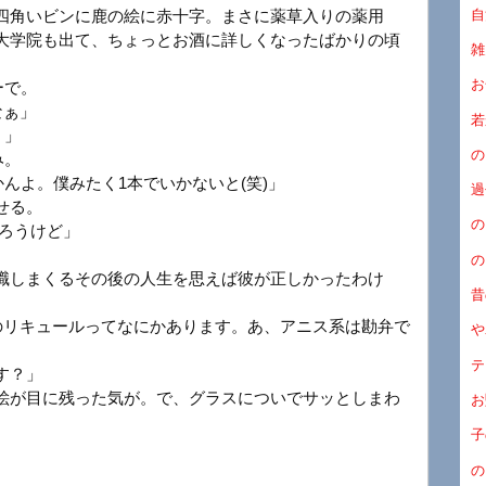
自
四角いビンに鹿の絵に赤十字。まさに薬草入りの薬用
大学院も出て、ちょっとお酒に詳しくなったばかりの頃
雑
お
ーで。
なぁ」
若
？」
の
み。
んよ。僕みたく1本でいかないと(笑)」
過
せる。
の
だろうけど」
の
職しまくるその後の人生を思えば彼が正しかったわけ
昔
のリキュールってなにかあります。あ、アニス系は勘弁で
や
テ
す？」
絵が目に残った気が。で、グラスについでサッとしまわ
お
子
の