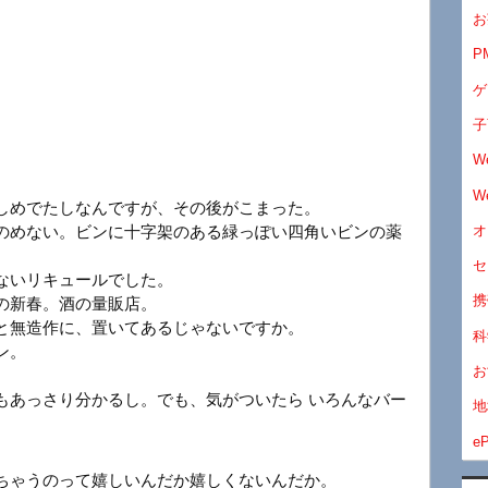
お
P
ゲ
子
W
W
しめでたしなんですが、その後がこまった。
オ
のめない。ビンに十字架のある緑っぽい四角いビンの薬
。
セ
ないリキュールでした。
携
の新春。酒の量販店。
と無造作に、置いてあるじゃないですか。
科
ン。
お
もあっさり分かるし。でも、気がついたら いろんなバー
地
eP
ちゃうのって嬉しいんだか嬉しくないんだか。