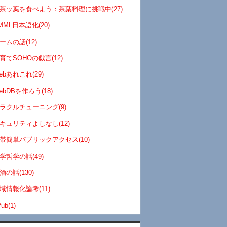
茶ッ葉を食べよう：茶葉料理に挑戦中(27)
MML日本語化(20)
ームの話(12)
育てSOHOの戯言(12)
ebあれこれ(29)
ebDBを作ろう(18)
ラクルチューニング(9)
キュリティよしなし(12)
帯簡単パブリックアクセス(10)
学哲学の話(49)
酒の話(130)
域情報化論考(11)
ub(1)