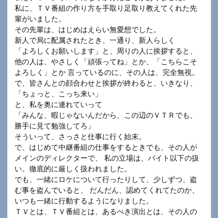
私に、ＴＶ番組の作り方を手取り足取り教えてくれた先
輩がいました。
その先輩は、はじめはえらい無愛想でした。
新人で局に配属されたとき、一通り、新人らしく
「よろしくお願いします」と、周りの人に挨拶すると、
他の人は、やさしく「頑張ってね」とか、「こちらこそ
よろしく」とか 言っているのに、その人は、完全無視。
で、皆さんとの顔合わせと挨拶が終わると、いきなり、
「ちょっと、こっち来い」
と、私を奥に連れていって
「みんな、暇じゃないんだから、この辺のＶＴＲでも、
勝手に見て勉強してろ」
そういって、さっさと仕事に行く始末。
で、はじめて中継番組の仕事をするときでも、その人が
メインのディレクターで、 私の立場は、バイト以下の扱
い。徹底的に厳しく扱われました。
でも、一緒にロケについて行ったりして、少しずつ、盗
む事を盗んでいると、 だんだん、認めてくれてたのか、
いつも一緒に行動するようになりました。
ＴＶとは、ＴＶ番組とは、あるべき演出とは、その人の