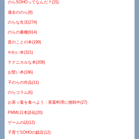
のらSOHOってなんだ？(15)
過去ののら(8)
のらな生活(274)
のらの書棚(914)
昔のことの本(199)
やわい本(321)
テクニカルな本(208)
お堅い本(186)
子のらの作品(11)
のらコラム(6)
お茶ッ葉を食べよう：茶葉料理に挑戦中(27)
PMML日本語化(20)
ゲームの話(12)
子育てSOHOの戯言(12)