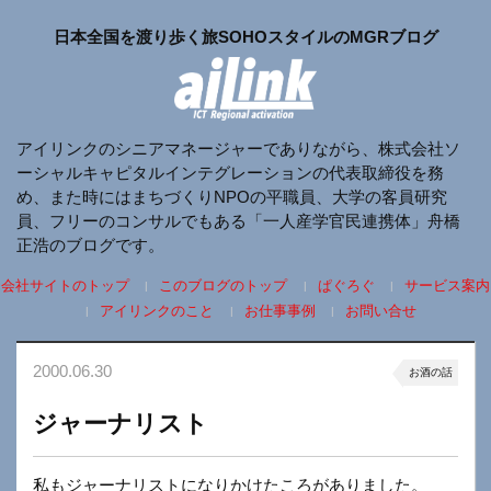
日本全国を渡り歩く旅SOHOスタイルのMGRブログ
アイリンクのシニアマネージャーでありながら、株式会社ソ
ーシャルキャピタルインテグレーションの代表取締役を務
め、また時にはまちづくりNPOの平職員、大学の客員研究
員、フリーのコンサルでもある「一人産学官民連携体」舟橋
正浩のブログです。
会社サイトのトップ
このブログのトップ
ぱぐろぐ
サービス案内
アイリンクのこと
お仕事事例
お問い合せ
2000.06.30
お酒の話
ジャーナリスト
私もジャーナリストになりかけたころがありました。