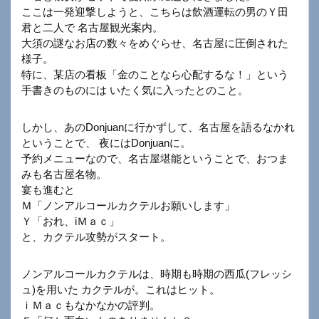
ここは一発迎撃しようと、こちらは飲酒運転の男のＹ田
君と二人で 名古屋観光案内。
大須の謎なお店の数々をめぐらせ、名古屋に圧倒された
様子。
特に、某店の看板「金のことなら心配するな！」という
手書きのものには いたく気に入ったとのこと。
しかし、あのDonjuanに行かずして、名古屋を語るなかれ
ということで、 夜にはDonjuanに。
予約メニューなので、名古屋堪能ということで、おつま
みも名古屋名物。
宴も進むと
Ｍ「ノンアルコールカクテルお願いします」
Ｙ「おれ、iＭａｃ」
と、カクテル攻勢がスタート。
ノンアルコールカクテルは、時期も時期の西瓜(フレッシ
ュ)を用いた カクテルが。これはヒット。
ｉＭａｃもなかなかの評判。