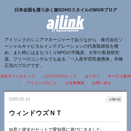
日本全国を渡り歩く旅SOHOスタイルのMGRブログ
アイリンクのシニアマネージャーでありながら、株式会社ソ
ーシャルキャピタルインテグレーションの代表取締役を務
め、また時にはまちづくりNPOの平職員、大学の客員研究
員、フリーのコンサルでもある「一人産学官民連携体」舟橋
正浩のブログです。
会社サイトのトップ
このブログのトップ
ぱぐろぐ
サービス案内
アイリンクのこと
お仕事事例
お問い合せ
1999.05.14
お酒の話
ウィンドウズＮＴ
Ｍ君と彼女がセットで愛知県に遊びにきました。