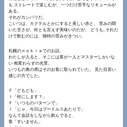
も ストレートで楽しむが、一つだけ苦手なリキュールが
ある。
それがカンパリだ。
こいつは、カクテルとかにすると美しい赤と、 苦みの聞
いた甘さが、何とも言えず美味いのだが、 どうも､それだ
けで飲むのには、独特の苦みがきつい。
札幌のｎｏｋｉａでのお話。
わたしが入ると、そこには客が一人とマスターしかいな
い 相変わらずの光景。
いつもの奥の席はそのお客に取られていた。 見た目若い
感じの方でした。
Ｆ「どもども」
Ｉ「何にします？」
Ｆ「いつものパターンで」
Ｉ「じゃ、今日はブードルスあたりで」
なんて会話をしながら飲んでると、
客「すいません」