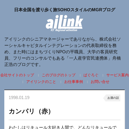
日本全国を渡り歩く旅SOHOスタイルのMGRブログ
アイリンクのシニアマネージャーでありながら、株式会社ソ
ーシャルキャピタルインテグレーションの代表取締役を務
め、また時にはまちづくりNPOの平職員、大学の客員研究
員、フリーのコンサルでもある「一人産学官民連携体」舟橋
正浩のブログです。
会社サイトのトップ
このブログのトップ
ぱぐろぐ
サービス案内
アイリンクのこと
お仕事事例
お問い合せ
1998.01.19
お酒の話
カンパリ（赤）
わたしはリキュール大好き人間で、どんなリキュールで