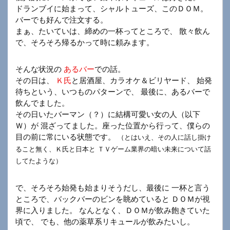
ドランブイに始まって、シャルトューズ、このＤＯＭ。
バーでも好んで注文する。
まぁ、たいていは、締めの一杯ってところで、 散々飲ん
で、そろそろ帰るかって時に頼みます。
そんな状況の
あるバー
での話。
その日は、
Ｋ氏
と居酒屋、カラオケ＆ビリヤード、 始発
待ちという、いつものパターンで、 最後に、あるバーで
飲んでました。
その日いたバーマン（？）に結構可愛い女の人（以下
Ｗ）が 混ざってました。座った位置から行って、僕らの
目の前に常にいる状態です。
（とはいえ、その人に話し掛け
ること無く、Ｋ氏と日本と ＴＶゲーム業界の暗い未来について話
してたような）
で、そろそろ始発も始まりそうだし、最後に 一杯と言う
ところで、バックバーのビンを眺めていると ＤＯＭが視
界に入りました。 なんとなく、ＤＯＭが飲み飽きていた
頃で、 でも、他の薬草系リキュールが飲みたいし。