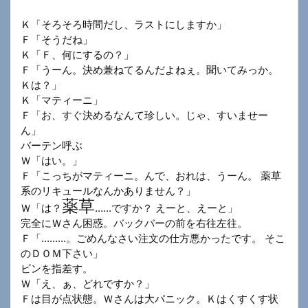
Ｋ「そろそろ時間だし、ラストにしますか」
Ｆ「そうだね」
Ｋ「Ｆ、何にするの？」
Ｆ「うーん。決め兼ねてるんだよねぇ。聞いてみっか。
Ｋは？」
Ｋ「マティーニ」
Ｆ「お、すぐ決めるなんて珍しい。じゃ、すいませー
ん」
バーテン呼ぶ
Ｗ「はい。」
Ｆ「こっちがマティーニ。んで、おれは、うーん。 薬草
系のリキュールなんかありません？」
薬草
Ｗ「は？
......ですか？ えーと、えーと」
完全にＷさん困惑。バックバーの前を右往左往。
Ｆ「.........。ごめんなさい注文の仕方悪かったです。 そこ
のＤＯＭ下さい」
ビンを指差す。
Ｗ「え、ぁ、どれですか？」
Ｆは目が点状態。Ｗさんは大パニック。Ｋはくすくす状