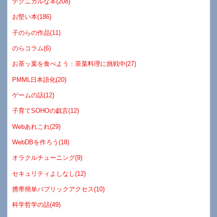
テクニカルな本(208)
お堅い本(186)
子のらの作品(11)
のらコラム(6)
お茶ッ葉を食べよう：茶葉料理に挑戦中(27)
PMML日本語化(20)
ゲームの話(12)
子育てSOHOの戯言(12)
Webあれこれ(29)
WebDBを作ろう(18)
オラクルチューニング(9)
セキュリティよしなし(12)
携帯簡単パブリックアクセス(10)
科学哲学の話(49)