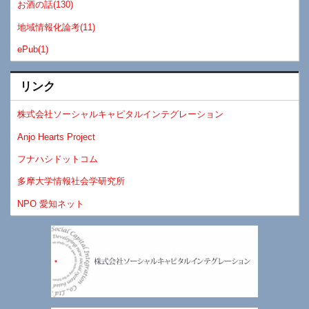
お酒の話(130)
地域情報化論考(11)
ePub(1)
リンク
株式会社ソーシャルキャピタルインテグレーション
Anjo Hearts Project
フナハシドットコム
多摩大学情報社会学研究所
NPO 愛知ネット