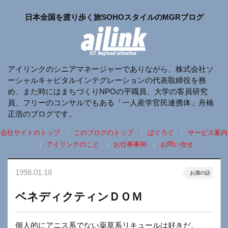
日本全国を渡り歩く旅SOHOスタイルのMGRブログ
アイリンクのシニアマネージャーでありながら、株式会社ソ
ーシャルキャピタルインテグレーションの代表取締役を務
め、また時にはまちづくりNPOの平職員、大学の客員研究
員、フリーのコンサルでもある「一人産学官民連携体」舟橋
正浩のブログです。
会社サイトのトップ
このブログのトップ
ぱぐろぐ
サービス案内
アイリンクのこと
お仕事事例
お問い合せ
1998.01.18
お酒の話
ベネディクティンＤＯＭ
個人的にアニス系でない薬草系リキュールは好きだ。