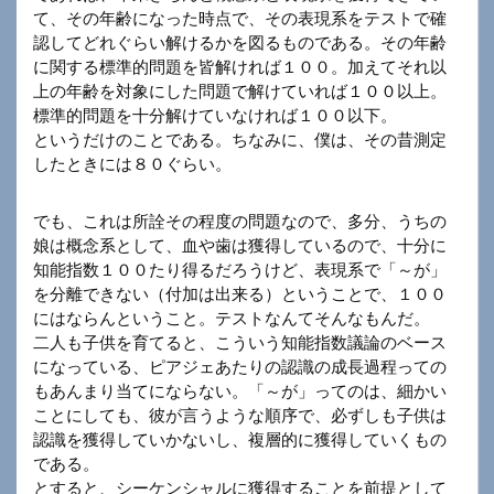
て、その年齢になった時点で、その表現系をテストで確
認してどれぐらい解けるかを図るものである。その年齢
に関する標準的問題を皆解ければ１００。加えてそれ以
上の年齢を対象にした問題で解けていれば１００以上。
標準的問題を十分解けていなければ１００以下。
というだけのことである。ちなみに、僕は、その昔測定
したときには８０ぐらい。
でも、これは所詮その程度の問題なので、多分、うちの
娘は概念系として、血や歯は獲得しているので、十分に
知能指数１００たり得るだろうけど、表現系で「～が」
を分離できない（付加は出来る）ということで、１００
にはならんということ。テストなんてそんなもんだ。
二人も子供を育てると、こういう知能指数議論のベース
になっている、ピアジェあたりの認識の成長過程っての
もあんまり当てにならない。「～が」ってのは、細かい
ことにしても、彼が言うような順序で、必ずしも子供は
認識を獲得していかないし、複層的に獲得していくもの
である。
とすると、シーケンシャルに獲得することを前提として