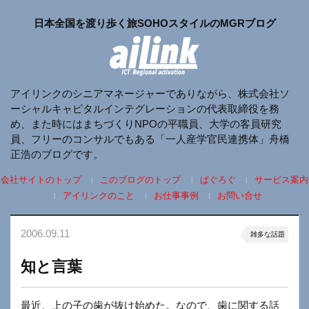
日本全国を渡り歩く旅SOHOスタイルのMGRブログ
アイリンクのシニアマネージャーでありながら、株式会社ソ
ーシャルキャピタルインテグレーションの代表取締役を務
め、また時にはまちづくりNPOの平職員、大学の客員研究
員、フリーのコンサルでもある「一人産学官民連携体」舟橋
正浩のブログです。
会社サイトのトップ
このブログのトップ
ぱぐろぐ
サービス案内
アイリンクのこと
お仕事事例
お問い合せ
2006.09.11
雑多な話題
知と言葉
最近、上の子の歯が抜け始めた。なので、歯に関する話