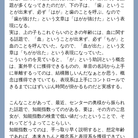
題が多くなってきたのだが、下の子は、「歯」というこ
とが出来ず、必ず「はが」と歯のことを呼ぶ。なので
「歯が抜けた」という文章は「はがが抜けた」という表
現になる。
実は、上の子もこれぐらいのときの年齢には、血に関す
る話題で、「血」ということが出来ず、必ず「ちが」と
血のことを呼んでいた。なので、「血が出た」という文
章は「ちがが出た」という表現になっていた。
こういうのを見ていると、「が」という助詞という概念
は、案外早くに獲得できるものの、単音の名詞から上手
に単離するってのは、結構難しいんだなぁとか思う。概
念は獲得できていても、表現系は上手にコントロールで
きるまでにはずいぶん時間が掛かるものだと実感する。
こんなことがあって、最近、センターの奥様から振られ
た話題で、知能指数ってのがある。要は、その方のご息
女が、知能指数の検査で低い値だったということで、そ
れってどうよってことらしい。
知能指数ってのは、手っ取り早く説明すると、想定年齢
であれば、本来きちんと概念系と表現系を獲得できてい