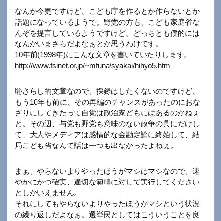
なんか今更ですけど、こども庁を作るとか作らないとか
話題になっているようで。野党の方も、こども家庭省な
んぞを提言しているようですけど。どっちとも僕的には
なんかいまさらだよなぁとか思うわけです。
10年前(1998年)にこんな文章を書いていたりします。
http://www.fsinet.or.jp/~mfuna/syakai/hihyo5.htm
恥さらし的文章なので、採録はしたくないのですけど、
もう10年も前に、その再編のチャンスがあったのにおな
ざりにしてきたって自覚は政治家どもにはあるのかねぇ
と。その辺、与党も野党も意味のない政争の具にだけし
て、大人やメディアは感情的な金勘定論に終始して、結
局こども省なんて話は一つも出なかったよねぇ。
まぁ、やらないよりやったほうがマシはマシなので、速
やかにかつ確実、適切な範疇に対して実行してください
としかいえません。
それにしてもやらないよりやったほうがマシという状況
の繰り返しだよなぁ。選挙民としてはこういうことを良