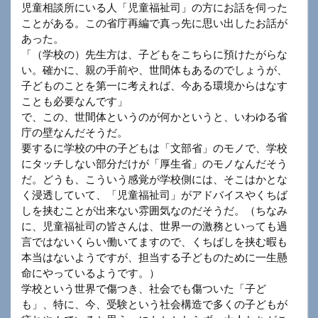
児童相談所にいる人「児童福祉司」の方にお話を伺った
ことがある。この省庁再編で真っ先に思い出したお話が
あった。
「（学校の）先生方は、子どもをこちらに預けたがらな
い。確かに、親の手前や、世間体もあるのでしょうが、
子どものことを第一に考えれば、今ある環境からはなす
ことも必要なんです」
で、この、世間体というのが何かというと、いわゆる省
庁の壁なんだそうだ。
要するに学校の中の子どもは「文部省」のモノで、学校
にタッチしない部分だけが「厚生省」のモノなんだそう
だ。どうも、こういう感覚が学校側には、そこはかとな
く浸透していて、「児童福祉司」がアドバイスやくちば
しを挟むことが出来ない雰囲気なのだそうだ。（ちなみ
に、児童福祉司の皆さんは、世界一の激務といっても過
言ではないくらい働いてますので、くちばしを挟む暇も
本当はないようですが、担当する子どものために一生懸
命にやっているようです。）
学校という世界で傷つき、社会でも傷ついた「子ど
も」、特に、今、受験という社会構造で多くの子どもが