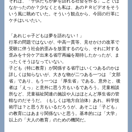
それは、「子供たちが夢を語れる社会を作る」ことでは
なかったのか？少なくとも私は、あのＰＲビデオをそう
いう風に眺めていた。そういう観点から、今回の行革に
ケチはいいたい。
「あれじゃ子どもは夢を語れない！」
行革の問題ではないが、中高一貫等、見せかけの改革で
受験に伴う社会的歪みを放置するのなら、それに対する
歪みを十分ケア出来る省庁再編を期待したかったが、ま
ったくそうはなっていない。
子ども（特に教育）が関係する省庁はいくつあるのかは
詳しくは知らないが、大きな物が二つある一つは 「文部
省」であり、もう一つは 「厚生省」である。意外と、後
者は「えっ」と意外に思う方もいるであろう。児童相談
所など、児童福祉関連の施設や人はほとんど厚生省の管
轄なのだそうだ。（もしくは地方自治体）あれ、科学技
術庁は？と思う方もいるだろうが、あそこは「子ども」
の教育にはあまり関係ないと思う。基本的には「大学」
以上の「大人の教育」のための機関だ。