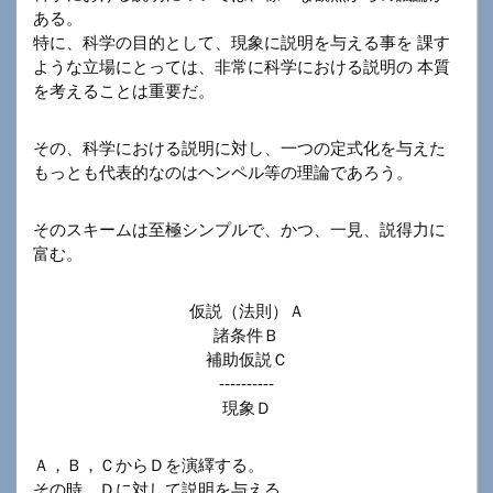
ある。
特に、科学の目的として、現象に説明を与える事を 課す
ような立場にとっては、非常に科学における説明の 本質
を考えることは重要だ。
その、科学における説明に対し、一つの定式化を与えた
もっとも代表的なのはヘンペル等の理論であろう。
そのスキームは至極シンプルで、かつ、一見、説得力に
富む。
仮説（法則）Ａ
諸条件Ｂ
補助仮説Ｃ
----------
現象Ｄ
Ａ，Ｂ，ＣからＤを演繹する。
その時、Ｄに対して説明を与える。