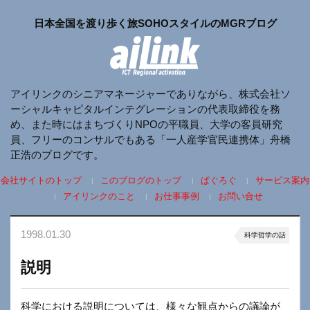
日本全国を渡り歩く旅SOHOスタイルのMGRブログ
アイリンクのシニアマネージャーでありながら、株式会社ソ
ーシャルキャピタルインテグレーションの代表取締役を務
め、また時にはまちづくりNPOの平職員、大学の客員研究
員、フリーのコンサルでもある「一人産学官民連携体」舟橋
正浩のブログです。
会社サイトのトップ
このブログのトップ
ぱぐろぐ
サービス案内
アイリンクのこと
お仕事事例
お問い合せ
1998.01.30
科学哲学の話
説明
科学における説明については、様々な観点からの議論が